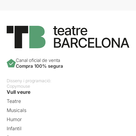
Canal oficial de venta
Compra 100% segura
Disseny i programació:
Copymouse
Vull veure
Teatre
Musicals
Humor
Infantil