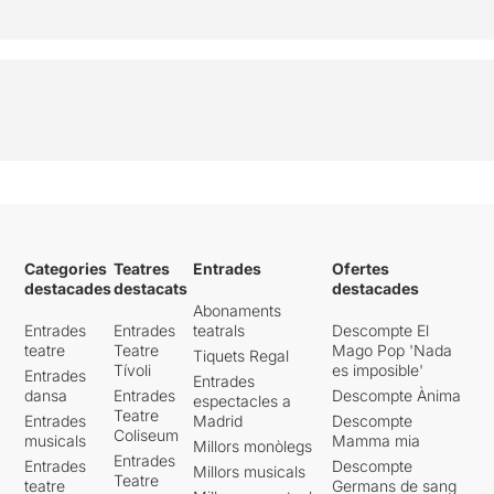
Categories
Teatres
Entrades
Ofertes
destacades
destacats
destacades
Abonaments
Entrades
Entrades
teatrals
Descompte El
teatre
Teatre
Mago Pop 'Nada
Tiquets Regal
Tívoli
es imposible'
Entrades
Entrades
dansa
Entrades
Descompte Ànima
espectacles a
Teatre
Entrades
Madrid
Descompte
Coliseum
musicals
Mamma mia
Millors monòlegs
Entrades
Entrades
Descompte
Millors musicals
Teatre
teatre
Germans de sang