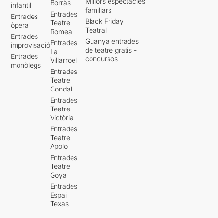
Millors espectacles
Borràs
infantil
familiars
Entrades
Entrades
Black Friday
Teatre
òpera
Teatral
Romea
Entrades
Guanya entrades
Entrades
improvisació
de teatre gratis -
La
Entrades
concursos
Villarroel
monòlegs
Entrades
Teatre
Condal
Entrades
Teatre
Victòria
Entrades
Teatre
Apolo
Entrades
Teatre
Goya
Entrades
Espai
Texas