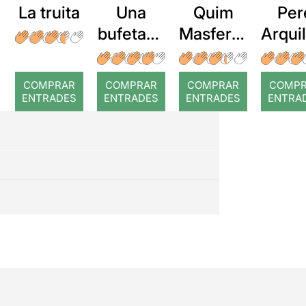
La truita
Una
Quim
Per
bufetada
Masferre
Arqui
a temps
r: Temps
: Cor
romp
COMPRAR
COMPRAR
COMPRAR
COMP
ENTRADES
ENTRADES
ENTRADES
ENTRA