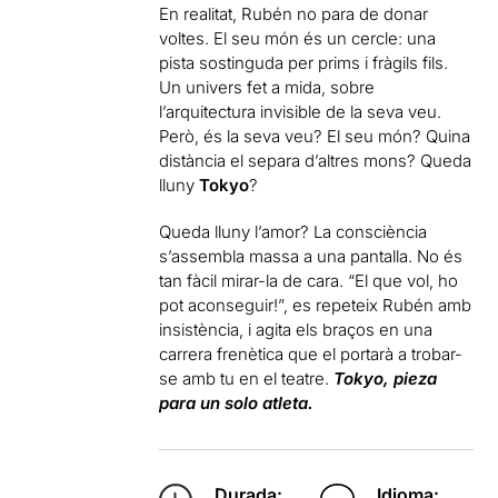
En realitat, Rubén no para de donar
voltes. El seu món és un cercle: una
pista sostinguda per prims i fràgils fils.
Un univers fet a mida, sobre
l’arquitectura invisible de la seva veu.
Però, és la seva veu? El seu món? Quina
distància el separa d’altres mons? Queda
lluny
Tokyo
?
Queda lluny l’amor? La consciència
s’assembla massa a una pantalla. No és
tan fàcil mirar-la de cara. “El que vol, ho
pot aconseguir!”, es repeteix Rubén amb
insistència, i agita els braços en una
carrera frenètica que el portarà a trobar-
se amb tu en el teatre.
Tokyo, pieza
para un solo atleta.
Durada:
Idioma: