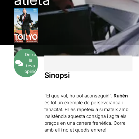
Deixa
la
teva
opinió
Sinopsi
“El que vol, ho pot aconseguir!”.
Rubén
és tot un exemple de perseverança i
tenacitat. Ell es repeteix a si mateix amb
insistència aquesta consigna i agita els
braços en una carrera frenètica. Corre
amb ell i no et quedis enrere!