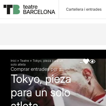
Cartellera i entrades
Descripció
Fitxa artística
Fotos i vídeos
Inici
»
Teatre
»
Tokyo, pieza para un
solo atleta
Comprar entrades per a
Tokyo, pieza
para un solo
atleta