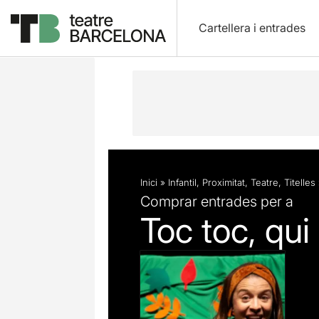
Cartellera i entrades
Descripció
Fitxa artística
Inici
»
Infantil
,
Proximitat
,
Teatre
,
Titelles
Comprar entrades per a
Toc toc, qui