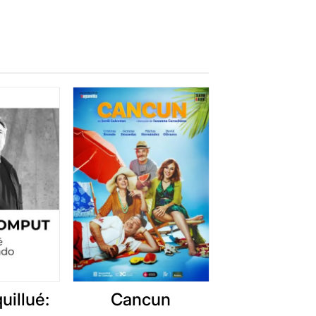
uillué:
Cancun