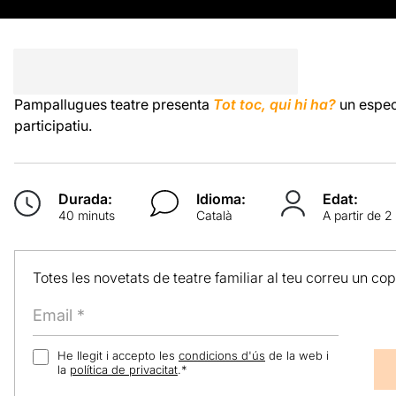
Pampallugues teatre presenta
Tot toc, qui hi ha?
un espect
participatiu.
Durada:
Idioma:
Edat:
40 minuts
Català
A partir de 2
Totes les novetats de teatre familiar al teu correu un co
He llegit i accepto les
condicions d'ús
de la web i
la
política de privacitat
.
*