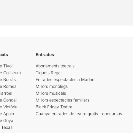
cats
Entrades
e Tívoli
Abonaments teatrals
re Coliseum
Tiquets Regal
e Borràs
Entrades espectacles a Madrid
re Romea
Millors monòlegs
larroel
Millors musicals
re Condal
Millors espectacles familiars
e Victòria
Black Friday Teatral
e Apolo
Guanya entrades de teatre gratis - concursos
re Goya
i Texas