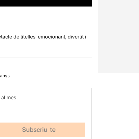
acle de titelles, emocionant, divertit i
 anys
p al mes