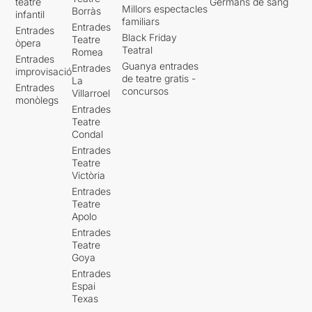
teatre
Germans de sang
Millors espectacles
Borràs
infantil
familiars
Entrades
Entrades
Black Friday
Teatre
òpera
Teatral
Romea
Entrades
Guanya entrades
Entrades
improvisació
de teatre gratis -
La
Entrades
concursos
Villarroel
monòlegs
Entrades
Teatre
Condal
Entrades
Teatre
Victòria
Entrades
Teatre
Apolo
Entrades
Teatre
Goya
Entrades
Espai
Texas