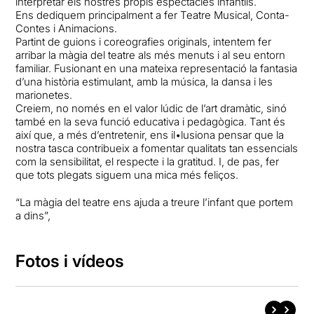
interpretar els nostres propis espectacles infantils.
Ens dediquem principalment a fer Teatre Musical, Conta-
Contes i Animacions.
Partint de guions i coreografies originals, intentem fer
arribar la màgia del teatre als més menuts i al seu entorn
familiar. Fusionant en una mateixa representació la fantasia
d’una història estimulant, amb la música, la dansa i les
marionetes.
Creiem, no només en el valor lúdic de l’art dramàtic, sinó
també en la seva funció educativa i pedagògica. Tant és
així que, a més d’entretenir, ens il•lusiona pensar que la
nostra tasca contribueix a fomentar qualitats tan essencials
com la sensibilitat, el respecte i la gratitud. I, de pas, fer
que tots plegats siguem una mica més feliços.
“La màgia del teatre ens ajuda a treure l’infant que portem
a dins”,
Fotos i vídeos