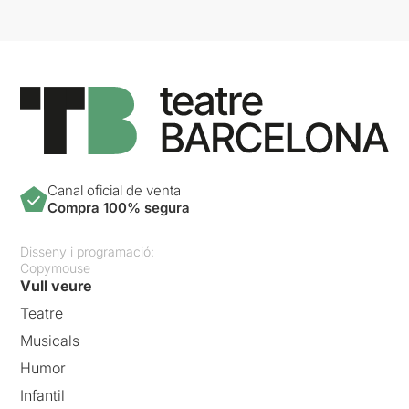
Canal oficial de venta
Compra 100% segura
Disseny i programació:
Copymouse
Vull veure
Teatre
Musicals
Humor
Infantil