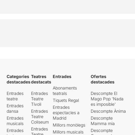
Categories
Teatres
Entrades
Ofertes
destacades
destacats
destacades
Abonaments
Entrades
Entrades
teatrals
Descompte El
teatre
Teatre
Mago Pop 'Nada
Tiquets Regal
Tívoli
es imposible'
Entrades
Entrades
dansa
Entrades
Descompte Ànima
espectacles a
Teatre
Entrades
Madrid
Descompte
Coliseum
musicals
Mamma mia
Millors monòlegs
Entrades
Entrades
Descompte
Millors musicals
Teatre