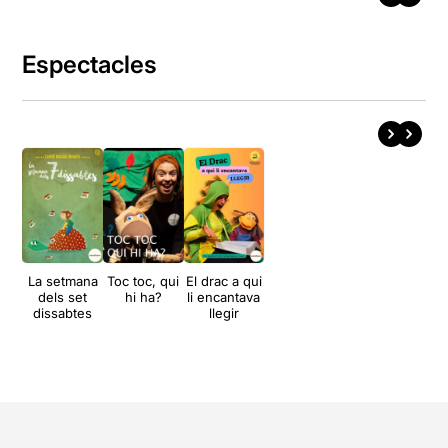
Espectacles
La setmana
Toc toc, qui
El drac a qui
dels set
hi ha?
li encantava
dissabtes
llegir