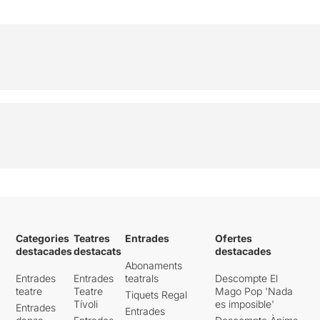
Categories
Teatres
Entrades
Ofertes
destacades
destacats
destacades
Abonaments
Entrades
Entrades
teatrals
Descompte El
teatre
Teatre
Mago Pop 'Nada
Tiquets Regal
Tívoli
es imposible'
Entrades
Entrades