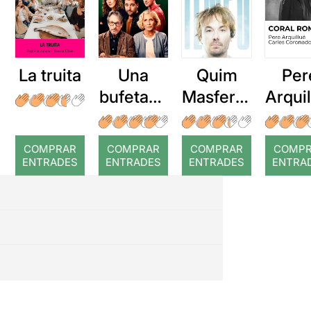
La truita
Una
Quim
Per
bufetada
Masferre
Arqui
a temps
r: Temps
: Cor
romp
COMPRAR
COMPRAR
COMPRAR
COMP
ENTRADES
ENTRADES
ENTRADES
ENTRA