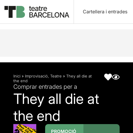
Cartellera i entrades
Descripció
Fitxa artística
Inici
»
Improvisació
,
Teatre
»
They all die at
the end
Comprar entrades per a
They all die at
the end
PROMOCIÓ