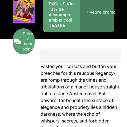
EXCLUSIVA:
10% de
Veure promo
descompte
amb el codi
TEATRE
Deixa
la
teva
opinió
Fasten your corsets and button your
breeches for this raucous Regency-
era romp through the times and
tribulations of a manor house straight
out of a Jane Austen novel. But
beware, for beneath the surface of
elegance and propriety lies a hidden
darkness, where the echo of
whispers, secrets, and forbidden