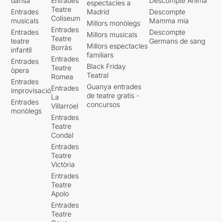
dansa
Entrades
Descompte Ànima
espectacles a
Teatre
Entrades
Madrid
Descompte
Coliseum
musicals
Mamma mia
Millors monòlegs
Entrades
Entrades
Descompte
Millors musicals
Teatre
teatre
Germans de sang
Millors espectacles
Borràs
infantil
familiars
Entrades
Entrades
Black Friday
Teatre
òpera
Teatral
Romea
Entrades
Guanya entrades
Entrades
improvisació
de teatre gratis -
La
Entrades
concursos
Villarroel
monòlegs
Entrades
Teatre
Condal
Entrades
Teatre
Victòria
Entrades
Teatre
Apolo
Entrades
Teatre