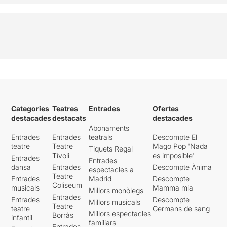
Categories
Teatres
Entrades
Ofertes
destacades
destacats
destacades
Abonaments
Entrades
Entrades
teatrals
Descompte El
teatre
Teatre
Mago Pop 'Nada
Tiquets Regal
Tívoli
es imposible'
Entrades
Entrades
dansa
Entrades
Descompte Ànima
espectacles a
Teatre
Entrades
Madrid
Descompte
Coliseum
musicals
Mamma mia
Millors monòlegs
Entrades
Entrades
Descompte
Millors musicals
Teatre
teatre
Germans de sang
Millors espectacles
Borràs
infantil
familiars
Entrades