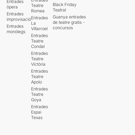
Entrades
Black Friday
Teatre
òpera
Teatral
Romea
Entrades
Guanya entrades
Entrades
improvisació
de teatre gratis -
La
Entrades
concursos
Villarroel
monòlegs
Entrades
Teatre
Condal
Entrades
Teatre
Victòria
Entrades
Teatre
Apolo
Entrades
Teatre
Goya
Entrades
Espai
Texas