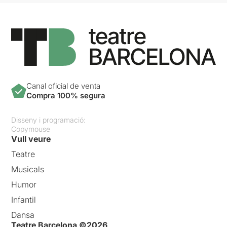
Canal oficial de venta
Compra 100% segura
Disseny i programació:
Copymouse
Vull veure
Teatre
Musicals
Humor
Infantil
Dansa
Teatre Barcelona ©2026