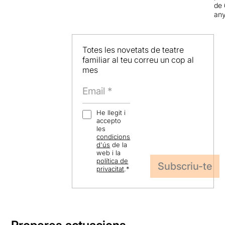
de 
an
Totes les novetats de teatre
familiar al teu correu un cop al
mes
He llegit i
accepto
les
condicions
d'ús
de la
web i la
política de
privacitat
.
*