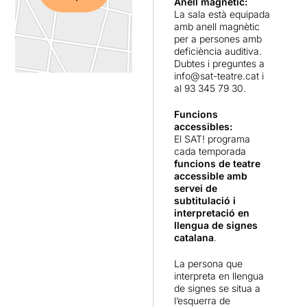
Anell magnètic:
La sala està equipada
amb anell magnètic
per a persones amb
deficiència auditiva.
Dubtes i preguntes a
info@sat-teatre.cat
i
al 93 345 79 30.
Funcions
accessibles:
El SAT! programa
cada temporada
funcions de teatre
accessible amb
servei de
subtitulació i
interpretació en
llengua de signes
catalana
.
La persona que
interpreta en llengua
de signes se situa a
l’esquerra de