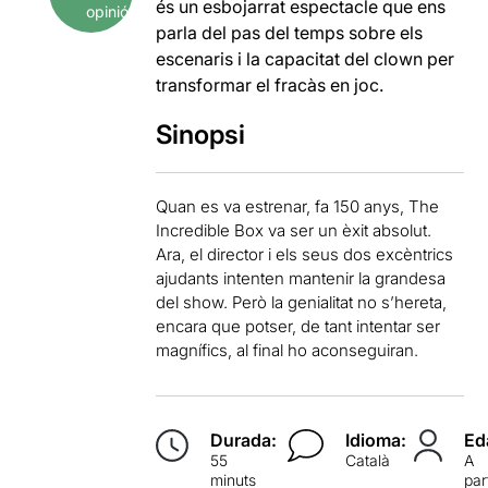
és un esbojarrat espectacle que ens
opinió
parla del pas del temps sobre els
escenaris i la capacitat del clown per
transformar el fracàs en joc.
Sinopsi
Quan es va estrenar, fa 150 anys, The
Incredible Box va ser un èxit absolut.
Ara, el director i els seus dos excèntrics
ajudants intenten mantenir la grandesa
del show. Però la genialitat no s’hereta,
encara que potser, de tant intentar ser
magnífics, al final ho aconseguiran.
Durada:
Idioma:
Ed
55
Català
A
minuts
par