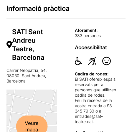
Informació pràctica
SAT! Sant
Aforament:
383 persones
Andreu
Accessibilitat
Teatre,
Barcelona
Carrer Neopàtria, 54,
Cadira de rodes:
08030, Sant Andreu,
El SAT! ofereix espais
Barcelona
reservats per a
persones que utilitzen
cadira de rodes.
Feu la reserva de la
vostra entrada a 93
345 79 30 o a
entrades@sat-
teatre.cat
.
Veure
mapa