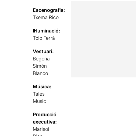
Escenografia:
Txema Rico
Il·luminació:
Tolo Ferrà
Vestuari:
Begoña
Simón
Blanco
Música:
Tales
Music
Producció
executiva:
Marisol