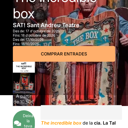
box
SAT! Sant Andreu Teatre
Des de:
17 d'octubre de 2026
Fins:
18 d'octubre de 2026
Des de:
17/10/2026
Fins:
18/10/2026
COMPRAR ENTRADES
A partir
de
10,50€
Deixa
la
The incredible box
de la
cia. La Tal
teva