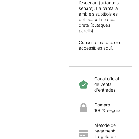
l’escenari (butaques
senars). La pantalla
amb els subtítols es
col·loca a la banda
dreta (butaques
parells).
Consulta les funcions
accessibles
aquí.
Canal oficial
de venta
d'entrades
Compra
100% segura
Métode de
pagament:
Targeta de