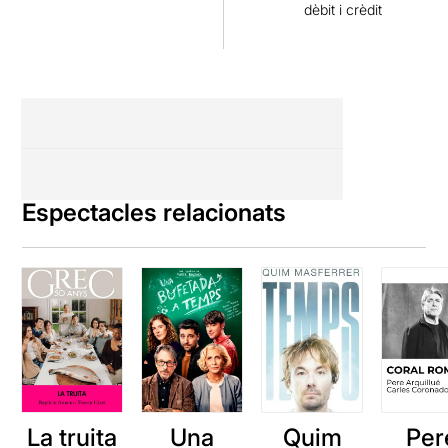
dèbit i crèdit
Espectacles relacionats
La truita
Una
Quim
Per