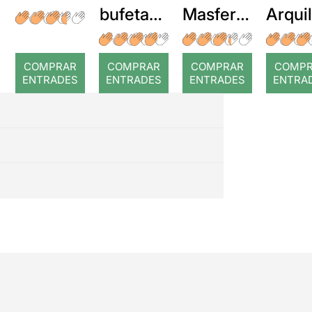
bufetada
Masferre
Arqui
a temps
r: Temps
: Cor
romp
COMPRAR
COMPRAR
COMPRAR
COMP
ENTRADES
ENTRADES
ENTRADES
ENTRA