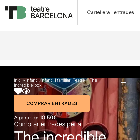
Cartellera i entrades
Descripció
Horaris
Fitxa artística
Fotos i víd
Inici
»
Infantil
,
Infantil i familiar
,
Teatre
»
The
incredible box
COMPRAR ENTRADES
A partir de
10,50€
Comprar entrades per a
The incredible