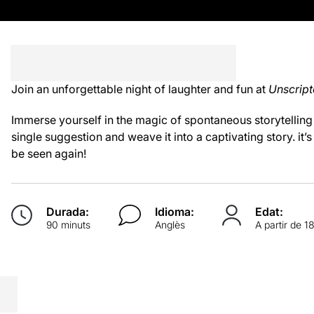
Join an unforgettable night of laughter and fun at
Unscript
Immerse yourself in the magic of spontaneous storytelling 
single suggestion and weave it into a captivating story. it
be seen again!
Durada:
Idioma:
Edat:
90 minuts
Anglès
A partir de 1