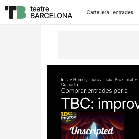
Cartellera i entrades
Descripció
Fitxa artística
Inici
»
Humor
,
Improvisació
,
Proximitat
»
Comèdia
Comprar entrades per a
TBC: improv