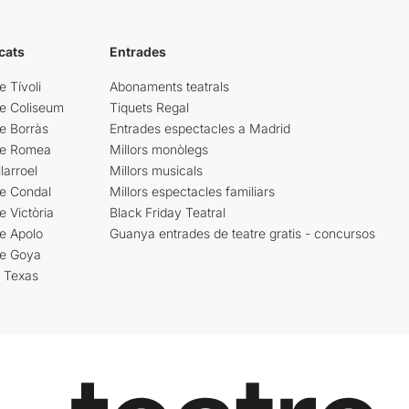
cats
Entrades
e Tívoli
Abonaments teatrals
re Coliseum
Tiquets Regal
e Borràs
Entrades espectacles a Madrid
re Romea
Millors monòlegs
larroel
Millors musicals
re Condal
Millors espectacles familiars
e Victòria
Black Friday Teatral
e Apolo
Guanya entrades de teatre gratis - concursos
re Goya
i Texas