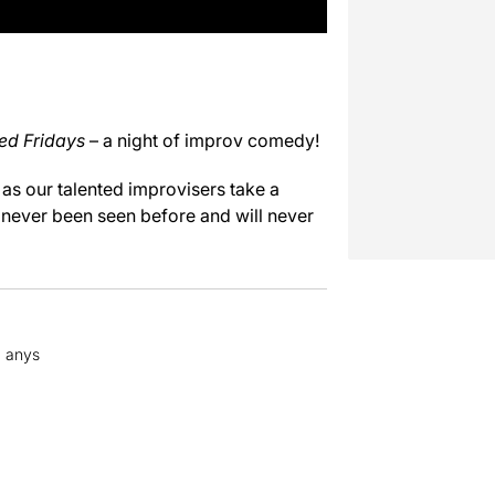
ed Fridays
– a night of improv comedy!
as our talented improvisers take a
’s never been seen before and will never
8 anys