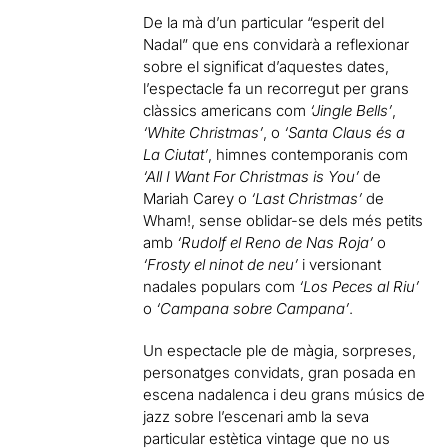
De la mà d’un particular “esperit del
Nadal” que ens convidarà a reflexionar
sobre el significat d’aquestes dates,
l’espectacle fa un recorregut per grans
clàssics americans com
‘Jingle Bells’
,
‘White Christmas’
, o
‘Santa Claus és a
La Ciutat’
, himnes contemporanis com
‘All I Want For Christmas is You’
de
Mariah Carey o
‘Last Christmas’
de
Wham!, sense oblidar-se dels més petits
amb
‘Rudolf el Reno de Nas Roja’
o
‘Frosty el ninot de neu’
i versionant
nadales populars com
‘Los Peces al Riu’
o
‘Campana sobre Campana’
.
Un espectacle ple de màgia, sorpreses,
personatges convidats, gran posada en
escena nadalenca i deu grans músics de
jazz sobre l’escenari amb la seva
particular estètica vintage que no us