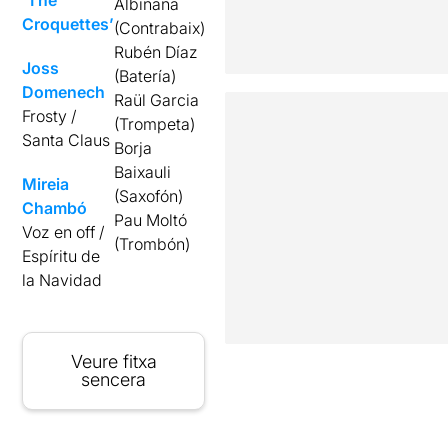
Albiñana
Croquettes’
(Contrabaix)
Rubén Díaz
Joss
(Batería)
Domenech
Raül Garcia
Frosty /
(Trompeta)
Santa Claus
Borja
Baixauli
Mireia
(Saxofón)
Chambó
Pau Moltó
Voz en off /
(Trombón)
Espíritu de
la Navidad
Veure fitxa
sencera