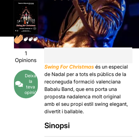
1
Opinions
Swing For Christmas
és un especial
de Nadal per a tots els públics de la
Deixa
la
reconeguda formació valenciana
teva
Babalu Band, que ens porta una
opinió
proposta nadalenca molt original
amb el seu propi estil swing elegant,
divertit i ballable.
Sinopsi