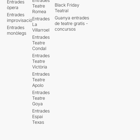
Entrades
Entrades
Black Friday
Teatre
òpera
Teatral
Romea
Entrades
Guanya entrades
Entrades
improvisació
de teatre gratis -
La
Entrades
concursos
Villarroel
monòlegs
Entrades
Teatre
Condal
Entrades
Teatre
Victòria
Entrades
Teatre
Apolo
Entrades
Teatre
Goya
Entrades
Espai
Texas