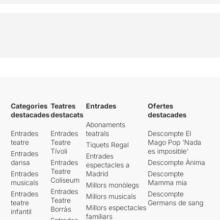
que van ballar alguns dels
temes.
Tot i que el públic assistent
s'ho va passar molt bé,
malauradament i amb tot el
meu pesar, a mi no em va
acabar de convèncer. No va
ser el que m'esperava. En
general ho vaig trobar
bastant fluixet. Molt infantil.
Categories
Teatres
Entrades
Ofertes
Exageradament infantil.
destacades
destacats
destacades
Abonaments
Menció a part, la freqüència
Entrades
Entrades
teatrals
Descompte El
del so, estava
teatre
Teatre
Mago Pop 'Nada
Tiquets Regal
exageradament alt, cosa
Tívoli
es imposible'
Entrades
Entrades
que per mi va ser un suplici
dansa
Entrades
Descompte Ànima
espectacles a
haver d'aguantar fins al final
Teatre
Entrades
Madrid
Descompte
del show. I la poca
Coliseum
musicals
Mamma mia
Millors monòlegs
coordinació entre les
Entrades
Entrades
Descompte
Millors musicals
projeccions i l'espectacle.
Teatre
teatre
Germans de sang
Millors espectacles
Borràs
infantil
familiars