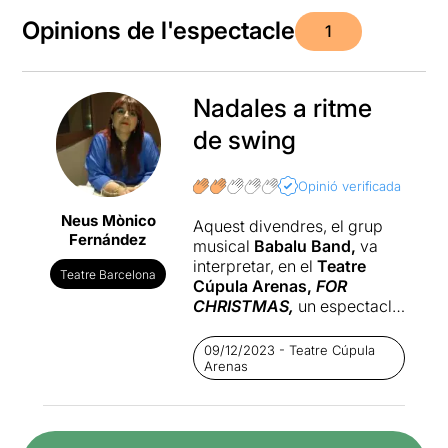
Opinions de l'espectacle
1
Nadales a ritme
de swing
Opinió verificada
Neus Mònico
Aquest divendres, el grup
Fernández
musical
Babalu Band,
va
interpretar, en el
Teatre
Teatre Barcelona
Cúpula Arenas,
FOR
CHRISTMAS,
un espectacle
nadalenc a ritme de swing.
09/12/2023 - Teatre Cúpula
Babalu Band
és una
Arenas
formació musical procedent
de València composta per
sis músics amb formació
jazzística:
Álvaro Ponce