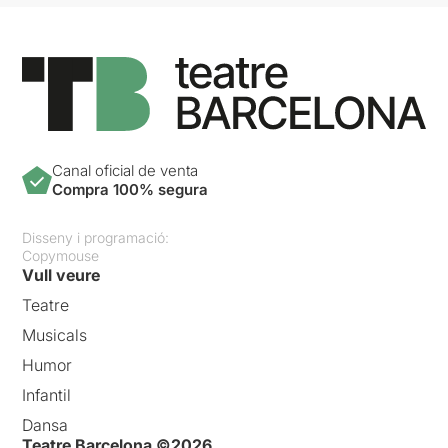
Canal oficial de venta
Compra 100% segura
Disseny i programació:
Copymouse
Vull veure
Teatre
Musicals
Humor
Infantil
Dansa
Teatre Barcelona ©2026