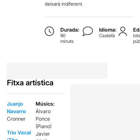
deixarà indiferent.
Durada:
Idioma:
Ed
90
Castellà
tot
minuts
púb
Fitxa artística
Juanjo
Músics:
Navarro
Álvaro
Cronner
Ponce
(Piano)
Trío Vocal
Javier
‘The