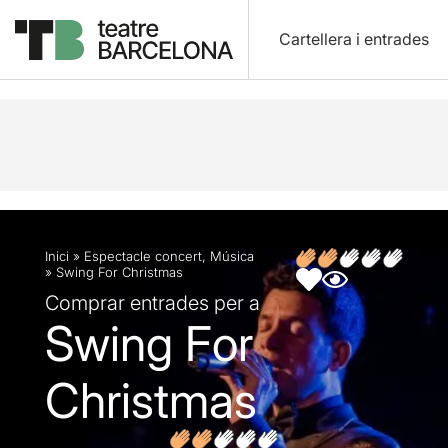
Cartellera i entrades
Descripció
Fitxa artística
Opinions
Inici
»
Espectacle concert
,
Música
»
Swing For Christmas
Comprar entrades per a
Swing For
Christmas