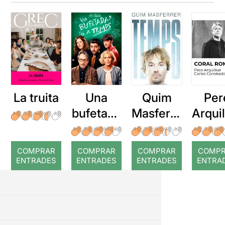
La truita
Una
Quim
Per
bufetada
Masferre
Arqui
a temps
r: Temps
: Cor
romp
COMPRAR
COMPRAR
COMPRAR
COMP
ENTRADES
ENTRADES
ENTRADES
ENTRA