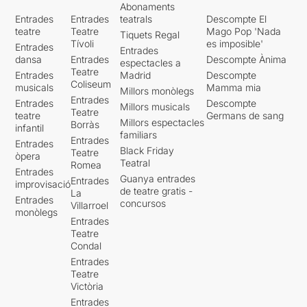
Abonaments
Entrades
Entrades
teatrals
Descompte El
teatre
Teatre
Mago Pop 'Nada
Tiquets Regal
Tívoli
es imposible'
Entrades
Entrades
dansa
Entrades
Descompte Ànima
espectacles a
Teatre
Entrades
Madrid
Descompte
Coliseum
musicals
Mamma mia
Millors monòlegs
Entrades
Entrades
Descompte
Millors musicals
Teatre
teatre
Germans de sang
Millors espectacles
Borràs
infantil
familiars
Entrades
Entrades
Black Friday
Teatre
òpera
Teatral
Romea
Entrades
Guanya entrades
Entrades
improvisació
de teatre gratis -
La
Entrades
concursos
Villarroel
monòlegs
Entrades
Teatre
Condal
Entrades
Teatre
Victòria
Entrades