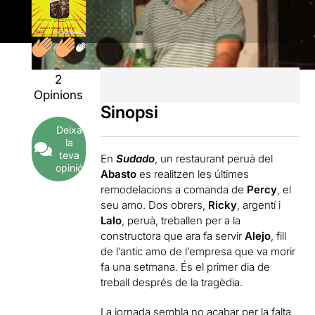
2
Opinions
Sinopsi
Deixa
la
teva
En
Sudado
, un restaurant peruà del
opinió
Abasto
es realitzen les últimes
remodelacions a comanda de
Percy
, el
seu amo. Dos obrers,
Ricky
, argentí i
Lalo
, peruà, treballen per a la
constructora que ara fa servir
Alejo
, fill
de l’antic amo de l’empresa que va morir
fa una setmana. És el primer dia de
treball després de la tragèdia.
La jornada sembla no acabar per la falta