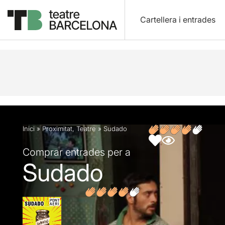
Cartellera i entrades
Descripció
Fitxa artística
Opinions
Inici
»
Proximitat
,
Teatre
»
Sudado
Comprar entrades per a
Sudado