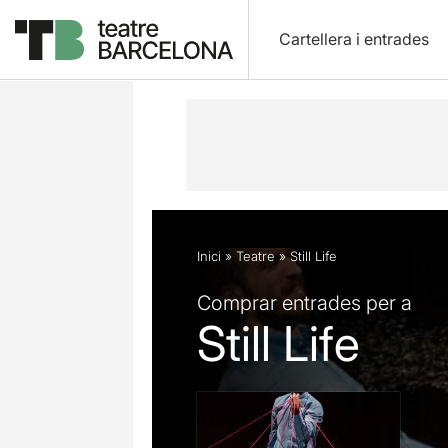
Cartellera i entrades
Descripció
Fitxa artística
Opinion
Inici
»
Teatre
»
Still Life
Comprar entrades per a
Still Life