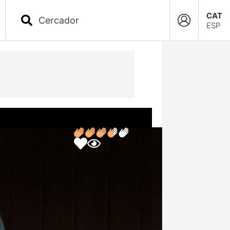
CAT
ESP