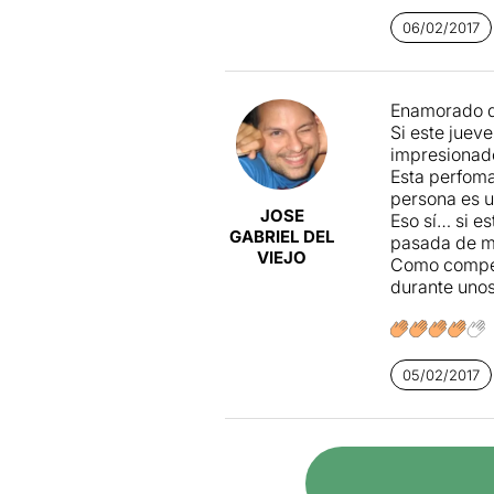
comencen a f
cada una d'e
06/02/2017
després en fa
Com veieu e
Enamorado de
no són pas t
Si este juev
agradat mol
impresionad
clarejat, ma
Esta perfoma
abandonar de
persona es u
JOSE
Eso sí… si e
Si desitgeu l
GABRIEL DEL
pasada de mo
VIEJO
Como compens
durante uno
05/02/2017