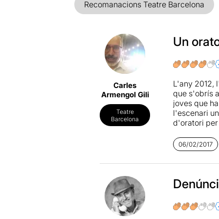
Recomanacions Teatre Barcelona
Un orato
L'any 2012, 
Carles
que s'obrís 
Armengol Gili
joves que ha
l'escenari 
Teatre
Barcelona
d'oratori per
Ricci/Forte
n
06/02/2017
en altres es
les performa
comptes, de c
mans... Potse
Denúnci
coixins que r
de l'especta