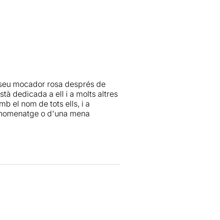
l seu mocador rosa després de
stà dedicada a ell i a molts altres
mb el nom de tots ells, i a
n homenatge o d'una mena
més seriosos i més emotius que
r desapareix quasi per complet i
 hi ha la consciència de passar
a arribar a escapar-se-li de les
s. Però tot i així, el moment dels
r endevinar qui hi ha al darrera
ell de la companyia.