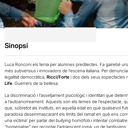
Sinopsi
Luca Ronconi els tenia per alumnes predilectes. Fa gairebé u
més subversius i innovadors de l’escena italiana. Per denunciar
legalitat democràtica,
Ricci/Forte
i dos dels seus espectacles 
Life
. Guerrers de la bellesa.
La discriminació i l’assetjament psicològic i identitari que dete
a l’autoanorreament. Aquests són els temes de l’espectacle, que
que, sobretot als instituts, en aquella edat en què qualsevol fu
paradoxa desemmascarant els límits del ramat en què ens conv
una víctima’ per parlar del
bullying
homòfob i intentar combatre l
“homenatge” per recordar l’adolescent romà, un de tantíssims,