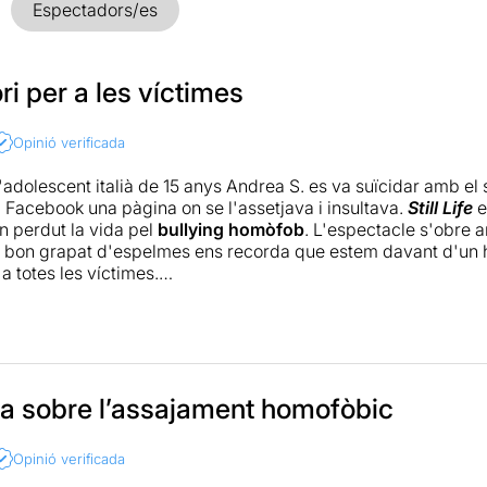
Espectadors/es
ri per a les víctimes
Opinió verificada
l'adolescent italià de 15 anys Andrea S. es va suïcidar amb e
a Facebook una pàgina on se l'assetjava i insultava.
Still Life
e
n perdut la vida pel
bullying homòfob
. L'espectacle s'obre a
un bon grapat d'espelmes ens recorda que estem davant d'u
 a totes les víctimes.
o abandona del tot el seu estil provocador, però es mostren 
pectacles. Els monòlegs són més genèrics i abstractes, l'humo
nces es tornen més líriques, i menys salvatges. En tot moment
riticar la passivitat del govern italià davant d'un tema que v
r el discurs és massa obvi i la ràbia no permet gaire subtilitat
a sobre l’assajament homofòbic
ebenten o el de l'adolescent trepitjat són prou potents com pe
cle. Uns moments, en definitiva, que porten l'inconfusible seg
Opinió verificada