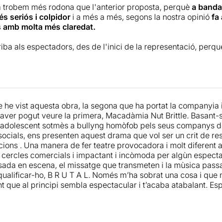
a trobem més rodona que l'anterior proposta, perquè
a banda 
s seriós i colpidor
i a més a més, segons la nostra opinió
fa 
 amb molta més claredat.
riba als espectadors, des de l'inici de la representació, perq
abans de pujar a l'escenari
. Continua tenint una
gran força l
e la seva proposta
, però aquesta vegada no utilitzen vocabu
pectacle ja han passat 10 anys i
s'han adonat que la provoca
no arriba ja als espectadors per aquesta via
.
e he vist aquesta obra, la segona que ha portat la companyia i
litzar el cós nu
, aquesta vegada la d'un sol actor, però per 
aver pogut veure la primera, Macadàmia Nut Brittle. Basant-s
el seu entorn, que representen amb puntades de peu amb les
adolescent sotmès a bullyng homòfob pels seus companys de 
 espai tintat, per tal que quedin marcades les seves petjades 
socials, ens presenten aquest drama que vol ser un crit de resp
 vist fer-se un petó a la boca amb un altre noi.....
cions . Una manera de fer teatre provocadora i molt diferent 
 cercles comercials i impactant i incòmoda per algùn espectado
afia sòbria però alhora molt bella
, plena d'espelmes vermel
osada en escena, el missatge que transmeten i la mùsica pas
que es transforma en alguns moments en una posada en escen
ualificar-ho, B R U T A L. Només m’ha sobrat una cosa i que no
urten de coixins lligats al cap de quatre dels actors.
En aque
 que al principi sembla espectacular i t’acaba atabalant. Espe
 els seus diàlegs i en les seves performances
i toquen amb 
tser perquè
l'humor en l'homofòbia no té cap raó de ser.
 que fer petons no és pas dolent
, tot al contrari.... i per ai