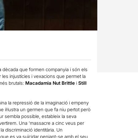
na dècada que formen companyia i són els
 les injustícies i vexacions que permet la
més brutals:
Macadamia Nut Brittle
i
Still
rmina la repressió de la imaginació i empeny
 il·lustra un germen que fa niu pertot però
tur sembla possible, estableix la seva
ertirem. Una ‘massacre a cinc veus per
a discriminació identitària. Un
 que es va suïcidar penjant-se amb el seu