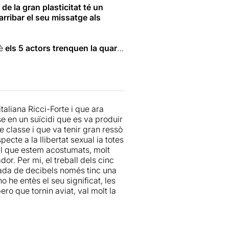
de la gran plasticitat té un
arribar el seu missatge als
uè
els 5 actors trenquen la quarta
es imatges espectaculars i
lari barroer, potser perquè de
ció que intenten donar als seus
taliana Ricci-Forte i que ara
denunciar precisament els atacs
e en un suïcidi que es va produir
 seves botes que prèviament han
classe i que va tenir gran ressò
sobre el seu cos nu.....
i tot
ecte a la llibertat sexual ia totes
al que estem acostumats, molt
r. Per mi, el treball dels cinc
les i enceses al fons de
sada de decibels només tinc una
a espectacular amb un esclat de
 he entès el seu significat, les
st espectacle són potser menys
ro que tornin aviat, val molt la
més seriositat el tema que estan
xò els 5 actors baixen de l'escenari i