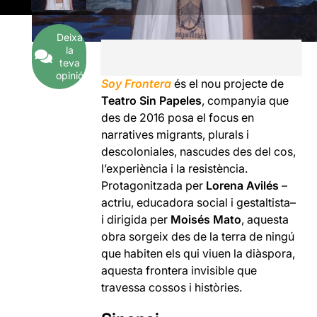
Deixa
la
teva
opinió
Soy Frontera
és el nou projecte de
Teatro Sin Papeles
, companyia que
des de 2016 posa el focus en
narratives migrants, plurals i
descoloniales, nascudes des del cos,
l’experiència i la resistència.
Protagonitzada per
Lorena Avilés
–
actriu, educadora social i gestaltista–
i dirigida per
Moisés Mato
, aquesta
obra sorgeix des de la terra de ningú
que habiten els qui viuen la diàspora,
aquesta frontera invisible que
travessa cossos i històries.