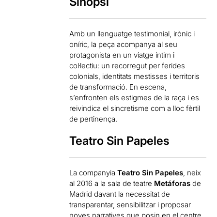
Sinopsi
Amb un llenguatge testimonial, irònic i
oníric, la peça acompanya al seu
protagonista en un viatge íntim i
col·lectiu: un recorregut per ferides
colonials, identitats mestisses i territoris
de transformació. En escena,
s’enfronten els estigmes de la raça i es
reivindica el sincretisme com a lloc fèrtil
de pertinença.
Teatro Sin Papeles
La companyia
Teatro Sin Papeles
, neix
al 2016 a la sala de teatre
Metáforas
de
Madrid davant la necessitat de
transparentar, sensibilitzar i proposar
noves narratives que posin en el centre