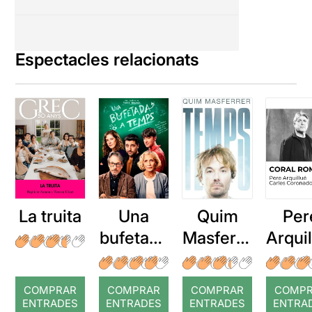
Espectacles relacionats
La truita
Una
Quim
Per
bufetada
Masferre
Arqui
a temps
r: Temps
: Cor
romp
COMPRAR
COMPRAR
COMPRAR
COMP
ENTRADES
ENTRADES
ENTRADES
ENTRA