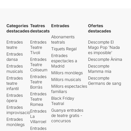
Categories
Teatres
Entrades
Ofertes
destacades
destacats
destacades
Abonaments
Entrades
Entrades
teatrals
Descompte El
teatre
Teatre
Mago Pop 'Nada
Tiquets Regal
Tívoli
es imposible'
Entrades
Entrades
dansa
Entrades
Descompte Ànima
espectacles a
Teatre
Entrades
Madrid
Descompte
Coliseum
musicals
Mamma mia
Millors monòlegs
Entrades
Entrades
Descompte
Millors musicals
Teatre
teatre
Germans de sang
Millors espectacles
Borràs
infantil
familiars
Entrades
Entrades
Black Friday
Teatre
òpera
Teatral
Romea
Entrades
Guanya entrades
Entrades
improvisació
de teatre gratis -
La
Entrades
concursos
Villarroel
monòlegs
Entrades