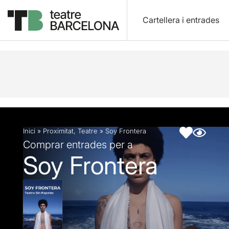
Cartellera i entrades
Descripció
Fitxa artística
Fotos i vídeos
Inici
»
Proximitat
,
Teatre
»
Soy Frontera
Comprar entrades per a
Soy Frontera