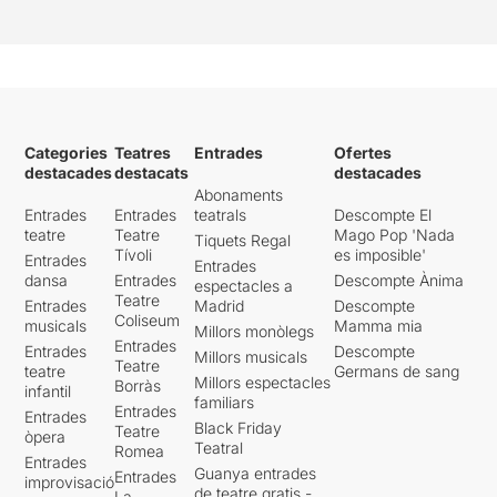
Categories
Teatres
Entrades
Ofertes
destacades
destacats
destacades
Abonaments
Entrades
Entrades
teatrals
Descompte El
teatre
Teatre
Mago Pop 'Nada
Tiquets Regal
Tívoli
es imposible'
Entrades
Entrades
dansa
Entrades
Descompte Ànima
espectacles a
Teatre
Entrades
Madrid
Descompte
Coliseum
musicals
Mamma mia
Millors monòlegs
Entrades
Entrades
Descompte
Millors musicals
Teatre
teatre
Germans de sang
Millors espectacles
Borràs
infantil
familiars
Entrades
Entrades
Black Friday
Teatre
òpera
Teatral
Romea
Entrades
Guanya entrades
Entrades
improvisació
de teatre gratis -
La