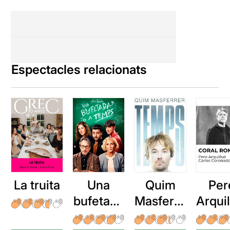
Espectacles relacionats
La truita
Una
Quim
Per
bufetada
Masferre
Arqui
a temps
r: Temps
: Cor