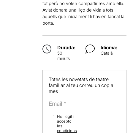
tot però no volen compartir res amb ella.
Aviat donarà una lliçó de vida a tots
aquells que inicialment li havien tancat la
porta.
Durada:
Idioma:
50
Català
minuts
Totes les novetats de teatre
familiar al teu correu un cop al
mes
He llegit i
accepto
les
condicions