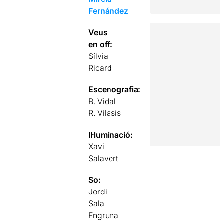
Fernández
Veus
en off:
Sílvia
Ricard
Escenografia:
B. Vidal
R. Vilasís
Il·luminació:
Xavi
Salavert
So:
Jordi
Sala
Engruna