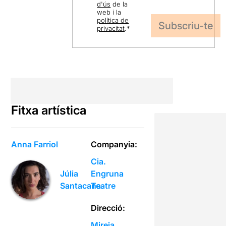
d'ús
de la
web i la
política de
privacitat
.
*
Fitxa artística
Anna Farriol
Companyia:
Cia.
Engruna
Júlia
Teatre
Santacana
Direcció:
Mireia