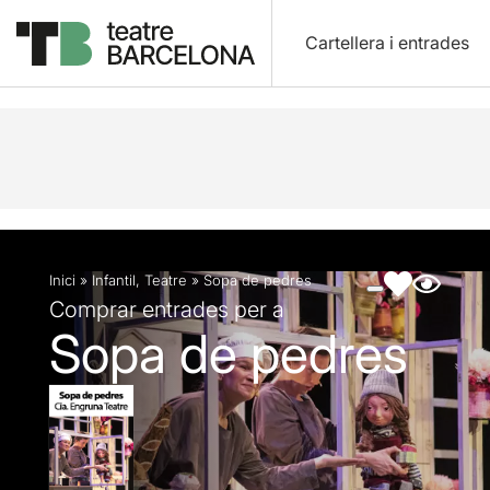
Cartellera i entrades
Descripció
Fitxa artística
Fotos i vídeos
Inici
»
Infantil
,
Teatre
»
Sopa de pedres
Comprar entrades per a
Sopa de pedres