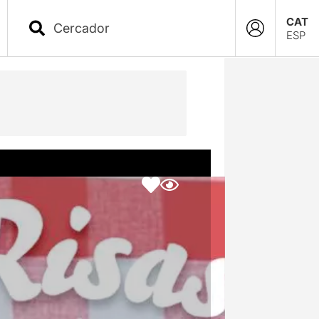
CAT
ESP