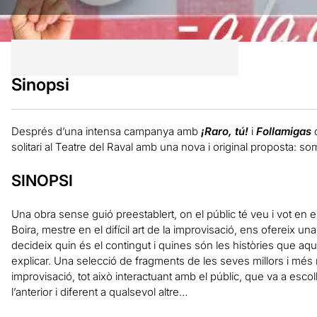
Sinopsi
Després d’una
intensa campanya
amb
¡Raro, tú!
i
Follamigas
solitari
al
Teatre del
Raval
amb
una nova i
original proposta
:
som
SINOPSI
Una
obra sense
guió
preestablert,
on el públic
té
veu
i
vot en e
Boira
, mestre
en el difícil
art
de la improvisació,
ens
ofereix
una 
decideix
quin és el
contingut
i
quines
són
les
històries que
aqu
explicar.
Una
selecció
de fragments
de les seves
millors
i
més
improvisació, tot això
interactuant
amb
el públic, que
va a escoll
l’anterior
i
diferent a qualsevol
altre
…