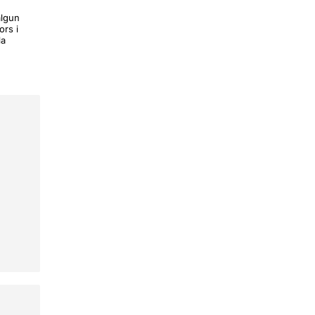
algun
rs i
la