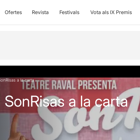
Ofertes
Revista
Festivals
Vota als IX Premis
SonRisas a la carta
: SonRisas a la carta