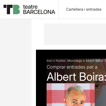
Cartellera i entrades
Descripció
Fitxa artística
Articles
Inici
»
Humor
,
Monòlegs
»
Albert Boira: 
Comprar entrades per a
Albert Boira