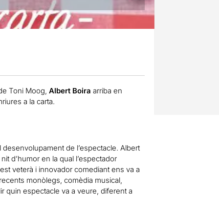
de Toni
Moog
,
Albert Boira
arriba
en
riures a la
carta
.
l
desenvolupament de l’espectacle
.
Albert
nit
d’humor
en
la qual l’espectador
est
veterà
i innovador
comediant
ens
va
a
recents
monòlegs
,
comèdia
musical
,
ir
quin espectacle
va a veure
,
diferent a