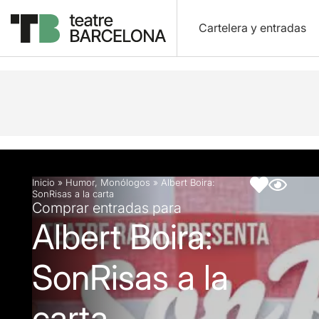
Cartelera y entradas
Descripción
Ficha artística
Artículos
Inicio
»
Humor
,
Monólogos
»
Albert Boira:
SonRisas a la carta
Comprar entradas para
Albert Boira:
SonRisas a la
carta