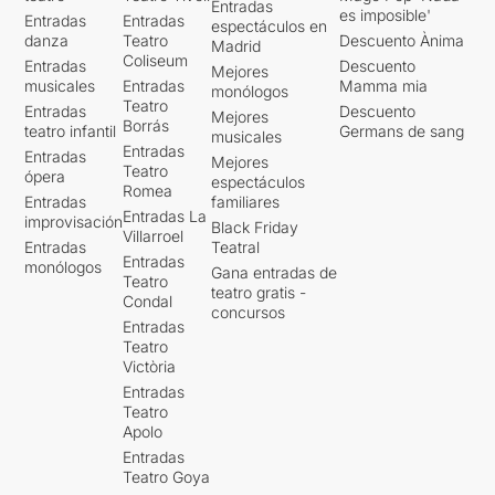
Entradas
es imposible'
Entradas
Entradas
espectáculos en
danza
Teatro
Descuento Ànima
Madrid
Coliseum
Entradas
Descuento
Mejores
musicales
Entradas
Mamma mia
monólogos
Teatro
Entradas
Descuento
Mejores
Borrás
teatro infantil
Germans de sang
musicales
Entradas
Entradas
Mejores
Teatro
ópera
espectáculos
Romea
Entradas
familiares
Entradas La
improvisación
Black Friday
Villarroel
Entradas
Teatral
Entradas
monólogos
Gana entradas de
Teatro
teatro gratis -
Condal
concursos
Entradas
Teatro
Victòria
Entradas
Teatro
Apolo
Entradas
Teatro Goya