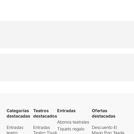
Categorías
Teatros
Entradas
Ofertas
destacadas
destacados
destacadas
Abonos teatrales
Entradas
Entradas
Descuento El
Tiquets regalo
teatro
Teatro Tívoli
Mago Pop 'Nada