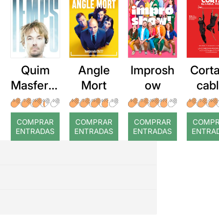
Quim
Angle
Improsh
Corta
Masferre
Mort
ow
cab
r: Temps
roj
COMPRAR
COMPRAR
COMPRAR
COMP
ENTRADAS
ENTRADAS
ENTRADAS
ENTRA