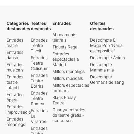
Categories
Teatres
Entrades
Ofertes
destacades
destacats
destacades
Abonaments
Entrades
Entrades
teatrals
Descompte El
teatre
Teatre
Mago Pop 'Nada
Tiquets Regal
Tívoli
es imposible'
Entrades
Entrades
dansa
Entrades
Descompte Ànima
espectacles a
Teatre
Entrades
Madrid
Descompte
Coliseum
musicals
Mamma mia
Millors monòlegs
Entrades
Entrades
Descompte
Millors musicals
Teatre
teatre
Germans de sang
Millors espectacles
Borràs
infantil
familiars
Entrades
Entrades
Black Friday
Teatre
òpera
Teatral
Romea
Entrades
Guanya entrades
Entrades
improvisació
de teatre gratis -
La
Entrades
concursos
Villarroel
monòlegs
Entrades
Teatre