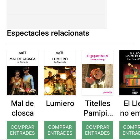
Espectacles relacionats
Mal de
Lumiero
Titelles
El L
closca
Pamipip
no em
a: El
po
COMPRAR
COMPRAR
COMPRAR
COMP
gegant
ENTRADES
ENTRADES
ENTRADES
ENTRA