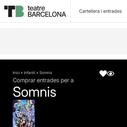
Cartellera i entrades
Descripció
Fitxa artística
Inici
»
Infantil
»
Somnis
Comprar entrades per a
Somnis