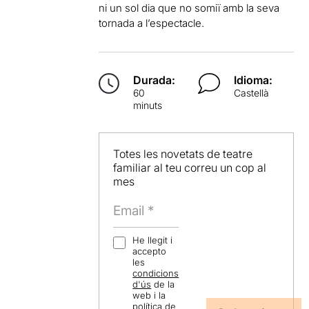
ni un sol dia que no somiï amb la seva
tornada a l’espectacle.
Durada:
Idioma:
60
Castellà
minuts
Totes les novetats de teatre
familiar al teu correu un cop al
mes
He llegit i
accepto
les
condicions
d'ús
de la
web i la
política de