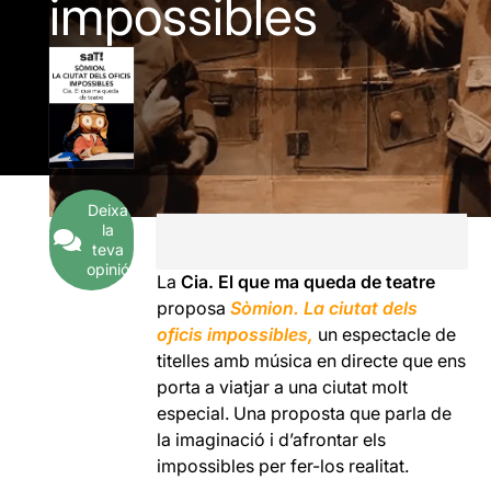
impossibles
Deixa
la
teva
opinió
La
Cia. El que ma queda de teatre
proposa
Sòmion. La ciutat dels
oficis impossibles,
un espectacle de
titelles amb música en directe que ens
porta a viatjar a una ciutat molt
especial. Una proposta que parla de
la imaginació i d’afrontar els
impossibles per fer-los realitat.