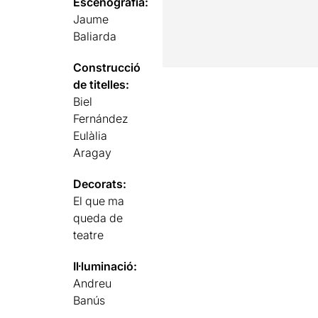
Escenografia:
Jaume
Baliarda
Construcció
de titelles:
Biel
Fernández
Eulàlia
Aragay
Decorats:
El que ma
queda de
teatre
Il·luminació:
Andreu
Banús