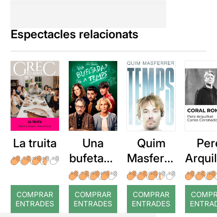
Espectacles relacionats
La truita
Una
Quim
Per
bufetada
Masferre
Arqui
a temps
r: Temps
: Cor
romp
COMPRAR
COMPRAR
COMPRAR
COMP
ENTRADES
ENTRADES
ENTRADES
ENTRA