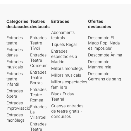
Categories
Teatres
Entrades
Ofertes
destacades
destacats
destacades
Abonaments
Entrades
Entrades
teatrals
Descompte El
teatre
Teatre
Mago Pop 'Nada
Tiquets Regal
Tívoli
es imposible'
Entrades
Entrades
dansa
Entrades
Descompte Ànima
espectacles a
Teatre
Entrades
Madrid
Descompte
Coliseum
musicals
Mamma mia
Millors monòlegs
Entrades
Entrades
Descompte
Millors musicals
Teatre
teatre
Germans de sang
Millors espectacles
Borràs
infantil
familiars
Entrades
Entrades
Black Friday
Teatre
òpera
Teatral
Romea
Entrades
Guanya entrades
Entrades
improvisació
de teatre gratis -
La
Entrades
concursos
Villarroel
monòlegs
Entrades
Teatre