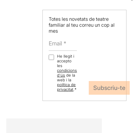
Totes les novetats de teatre
familiar al teu correu un cop al
mes
He llegit i
accepto
les
condicions
d'ús
de la
web i la
política de
privacitat
.
*