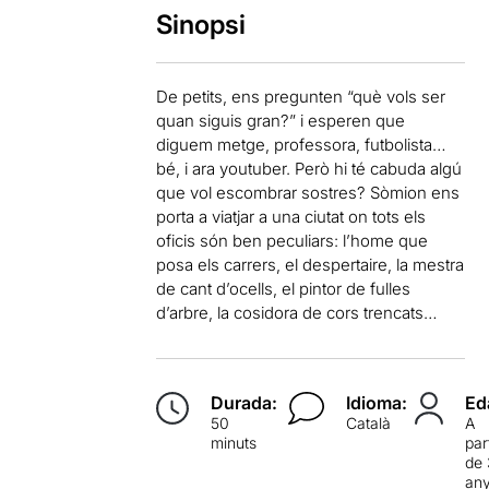
Sinopsi
De petits, ens pregunten “què vols ser
quan siguis gran?” i esperen que
diguem metge, professora, futbolista…
bé, i ara youtuber. Però hi té cabuda algú
que vol escombrar sostres? Sòmion ens
porta a viatjar a una ciutat on tots els
oficis són ben peculiars: l’home que
posa els carrers, el despertaire, la mestra
de cant d’ocells, el pintor de fulles
d’arbre, la cosidora de cors trencats…
Durada:
Idioma:
Ed
50
Català
A
minuts
par
de 
an