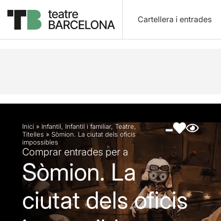
Cartellera i entrades
Descripció
Fitxa artística
Fotos i vídeos
Inici
»
Infantil
,
Infantil i familiar
,
Teatre
,
Titelles
»
Sòmion. La ciutat dels oficis
impossibles
Comprar entrades per a
Sòmion. La
ciutat dels oficis