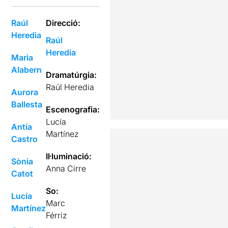
Raúl
Direcció:
Heredia
Raúl
Heredia
Maria
Alabern
Dramatúrgia:
Raúl Heredia
Aurora
Ballesta
Escenografia:
Lucía
Antía
Martínez
Castro
Il·luminació:
Sònia
Anna Cirre
Catot
So:
Lucía
Marc
Martínez
Férriz