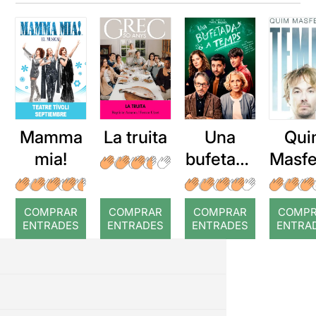
Mamma
La truita
Una
Qui
mia!
bufetada
Masfe
a temps
r: Te
COMPRAR
COMPRAR
COMPRAR
COMP
ENTRADES
ENTRADES
ENTRADES
ENTRA