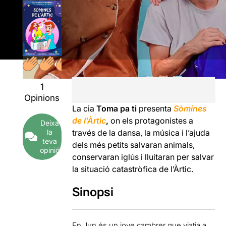
1
Opinions
La cia
Toma pa ti
presenta
Sòmines
de l’Àrtic
,
on els protagonistes a
Deixa
la
través de la dansa, la música i l’ajuda
teva
dels més petits salvaran animals,
opinió
conservaran iglús i lluitaran per salvar
la situació catastròfica de l’Àrtic.
Sinopsi
En Jun és un jove cambrer que viatja a