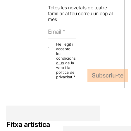
Totes les novetats de teatre
familiar al teu correu un cop al
mes
He llegit i
accepto
les
condicions
d'ús
de la
web i la
política de
privacitat
.
*
Fitxa artística