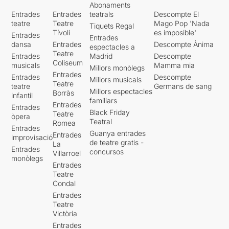
Abonaments
Entrades
Entrades
teatrals
Descompte El
teatre
Teatre
Mago Pop 'Nada
Tiquets Regal
Tívoli
es imposible'
Entrades
Entrades
dansa
Entrades
Descompte Ànima
espectacles a
Teatre
Entrades
Madrid
Descompte
Coliseum
musicals
Mamma mia
Millors monòlegs
Entrades
Entrades
Descompte
Millors musicals
Teatre
teatre
Germans de sang
Millors espectacles
Borràs
infantil
familiars
Entrades
Entrades
Black Friday
Teatre
òpera
Teatral
Romea
Entrades
Guanya entrades
Entrades
improvisació
de teatre gratis -
La
Entrades
concursos
Villarroel
monòlegs
Entrades
Teatre
Condal
Entrades
Teatre
Victòria
Entrades