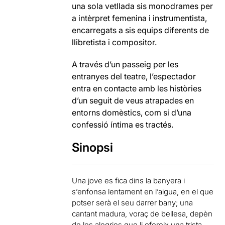
una sola vetllada sis monodrames per
a intèrpret femenina i instrumentista,
encarregats a sis equips diferents de
llibretista i compositor.
A través d’un passeig per les
entranyes del teatre, l’espectador
entra en contacte amb les històries
d’un seguit de veus atrapades en
entorns domèstics, com si d’una
confessió íntima es tractés.
Sinopsi
Una jove es fica dins la banyera i
s’enfonsa lentament en l’aigua, en el que
potser serà el seu darrer bany; una
cantant madura, voraç de bellesa, depèn
de les alegries que li ofereix una trista