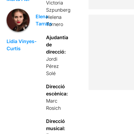
Victoria
Szpunberg
Elena
Helena
Tarrats
Tornero
Ajudantia
Lidia Vinyes-
de
Curtis
direcció:
Jordi
Pérez
Solé
Direcció
escènica:
Marc
Rosich
Direcció
musical: