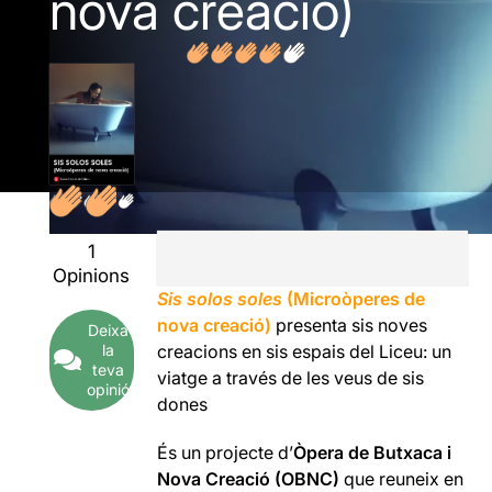
nova creació)
1
Opinions
Sis solos soles
(Microòperes de
nova creació)
presenta sis noves
Deixa
la
creacions en sis espais del Liceu: un
teva
viatge a través de les veus de sis
opinió
dones
És un projecte d’
Òpera de Butxaca i
Nova Creació (OBNC)
que reuneix en