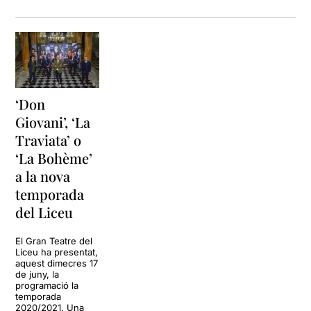
investigant altres camins,
posant els sentits a entendre
una música difícil per a mi.
Sense dedicar-li massa
expectatives, he posat molta
curiositat en aquesta i el
resultat ha estat
engrescador.
‘Don
Giovani’, ‘La
Es tracta d’un projecte
Traviata’ o
d’Òpera de butxaca i Nova
Creació (OBNC). Ha estat un
‘La Bohème’
encàrrec a sis llibretistes i
a la nova
compositors/res diferents.
temporada
Els i les
libretistes han estat:
Cristina Cordero, Oriol Pla,
del Liceu
Marc Rosich, Victòria
Szpunberg i Helena Tornero.
El Gran Teatre del
Els compositors/res:
Agustí
Liceu ha presentat,
aquest dimecres 17
Charles, Mario G. Cortizo,
de juny, la
Raquel Garcia Tomás, Joan
programació la
Magrané, Lucas Peire i
temporada
Francesc Prat.
2020/2021. Una