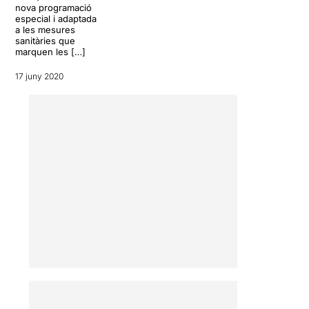
nova programació
especial i adaptada
Com diu el títol: “Sis solos
a les mesures
soles” són sis històries
sanitàries que
íntimes i emotives
marquen les […]
interpretades per sis dones i
17 juny 2020
un sol instrument: violí (
Marc
Charles,
Judit Bardolet
),
violoncel (
Àlex Rodríguez
Flaqué
), arpa (
José Antonio
Domené
), percussió (
Mario
G. Cortizo
) o sense com és
el cas de Lídia Vinyes-Curtis
que canta a
cappella
. Són
relats presents, passats o
atemporals cantats a temps
real. Són píndoles musico-
teatrals la brevetat de les
quals no impedeix que
transmetin una gran força
dramàtica. Cada una d’elles
es representa en diferents
espais del Liceu com el