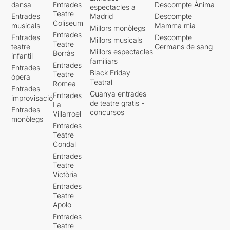
dansa
Entrades
Descompte Ànima
espectacles a
Teatre
Entrades
Madrid
Descompte
Coliseum
musicals
Mamma mia
Millors monòlegs
Entrades
Entrades
Descompte
Millors musicals
Teatre
teatre
Germans de sang
Millors espectacles
Borràs
infantil
familiars
Entrades
Entrades
Black Friday
Teatre
òpera
Teatral
Romea
Entrades
Guanya entrades
Entrades
improvisació
de teatre gratis -
La
Entrades
concursos
Villarroel
monòlegs
Entrades
Teatre
Condal
Entrades
Teatre
Victòria
Entrades
Teatre
Apolo
Entrades
Teatre