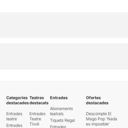
Categories
Teatres
Entrades
Ofertes
destacades
destacats
destacades
Abonaments
Entrades
Entrades
teatrals
Descompte El
teatre
Teatre
Mago Pop 'Nada
Tiquets Regal
Tívoli
es imposible'
Entrades
Entrades