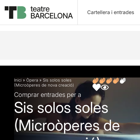
Cartellera i entrades
Descripció
Fitxa artística
Opinions
Articles
Inici
»
Òpera
»
Sis solos soles
(Microòperes de nova creació)
Comprar entrades per a
Sis solos soles
(Microòperes de