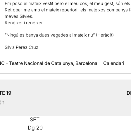
Em poso el mateix vestit però el meu cos, el meu gest, són el
Retrobar-me amb el mateix repertori i els mateixos companys f
meves Sílvies.
Renéixer i renéixer.
“Ningú es banya dues vegades al mateix riu” (Heràclit)
Sílvia Pérez Cruz
C - Teatre Nacional de Catalunya, Barcelona
Calendari
TE
19
D
0h
SET.
Dg
20