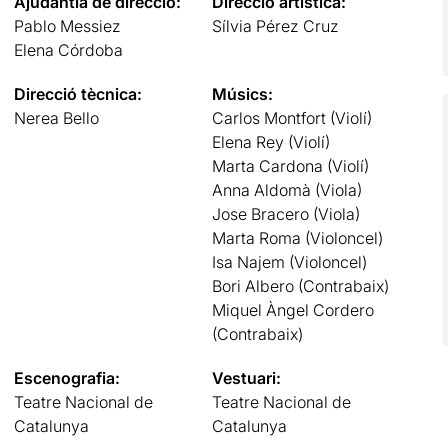
Ajudantia de direcció:
Direcció artística:
Pablo Messiez
Sílvia Pérez Cruz
Elena Córdoba
Direcció tècnica:
Músics:
Nerea Bello
Carlos Montfort (Violí)
Elena Rey (Violí)
Marta Cardona (Violí)
Anna Aldomà (Viola)
Jose Bracero (Viola)
Marta Roma (Violoncel)
Isa Najem (Violoncel)
Bori Albero (Contrabaix)
Miquel Àngel Cordero
(Contrabaix)
Escenografia:
Vestuari:
Teatre Nacional de
Teatre Nacional de
Catalunya
Catalunya