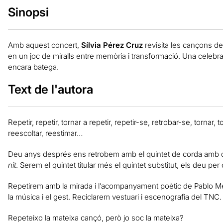
Sinopsi
Amb aquest concert,
Sílvia Pérez Cruz
revisita les cançons de
en un joc de miralls entre memòria i transformació. Una celebrac
encara batega.
Text de l'autora
Repetir, repetir, tornar a repetir, repetir-se, retrobar-se, tornar, t
reescoltar, reestimar…
Deu anys després ens retrobem amb el quintet de corda amb q
nit
. Serem el quintet titular més el quintet substitut, els deu pe
Repetirem amb la mirada i l’acompanyament poètic de Pablo Mes
la música i el gest. Reciclarem vestuari i escenografia del TNC
Repeteixo la mateixa cançó, però jo soc la mateixa?