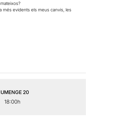
s mateixos?
a més evidents els meus canvis, les
IUMENGE
20
18:00h