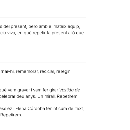
s del present, però amb el mateix equip,
ió viva, en què repetir fa present allò que
ornar-hi, rememorar, reciclar, rellegir,
uè vam gravar i vam fer girar
Vestida de
r celebrar deu anys. Un mirall. Repetirem.
siez i Elena Córdoba tenint cura del text,
. Repetirem.