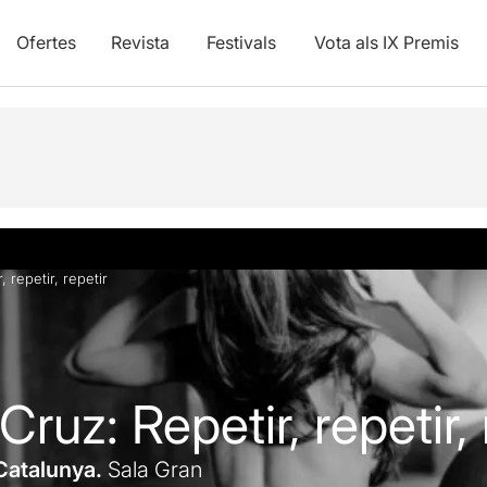
Ofertes
Revista
Festivals
Vota als IX Premis
Fotos i vídeos
Info pràctica
, repetir, repetir
Cruz: Repetir, repetir, 
Catalunya.
Sala Gran