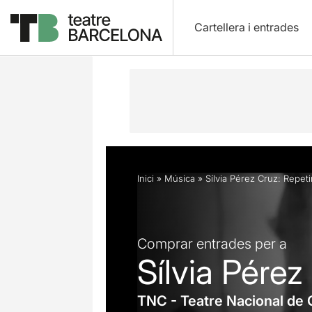
Cartellera i entrades
Descripció
Horaris
Fitxa artística
Inici
»
Música
»
Sílvia Pérez Cruz: Repetir
Comprar entrades per a
Sílvia Pérez 
TNC - Teatre Nacional de 