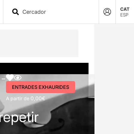
CAT
ESP
ENTRADES EXHAURIDES
A partir de
0,00€
repetir