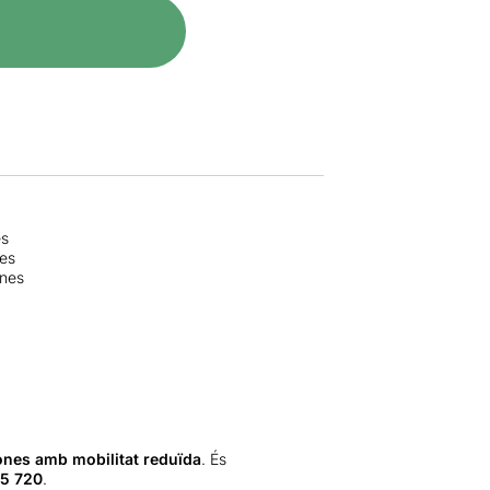
es
nes
ones
ones amb mobilitat reduïda
. És
5 720
.