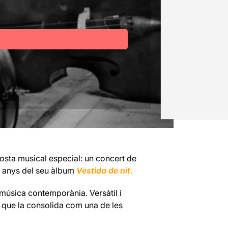
sta musical especial: un concert de
10 anys del seu àlbum
Vestida de nit
.
música contemporània. Versàtil i
a que la consolida com una de les