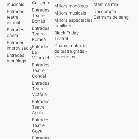
Coliseum
musicals
Mamma mia
Millors monòlegs
Entrades
Entrades
Descompte
Millors musicals
Teatre
teatre
Germans de sang
Millors espectacles
Borràs
infantil
familiars
Entrades
Entrades
Black Friday
Teatre
òpera
Teatral
Romea
Entrades
Guanya entrades
Entrades
improvisació
de teatre gratis -
La
Entrades
concursos
Villarroel
monòlegs
Entrades
Teatre
Condal
Entrades
Teatre
Victòria
Entrades
Teatre
Apolo
Entrades
Teatre
Goya
Entrades