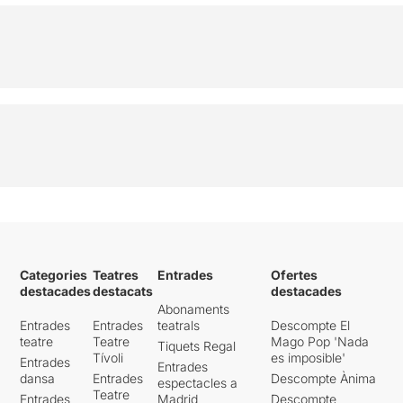
COMPRAR
Categories
Teatres
Entrades
Ofertes
destacades
destacats
destacades
Abonaments
Entrades
Entrades
teatrals
Descompte El
teatre
Teatre
Mago Pop 'Nada
Tiquets Regal
Tívoli
es imposible'
Entrades
Entrades
dansa
Entrades
Descompte Ànima
espectacles a
Teatre
Entrades
Madrid
Descompte