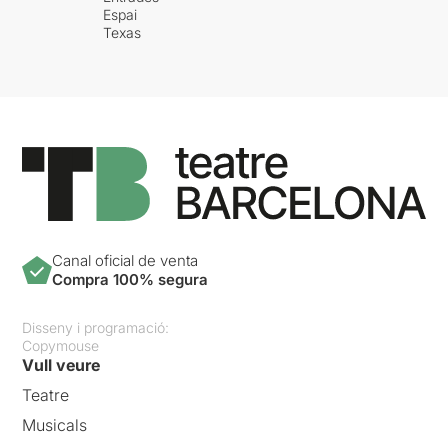
Espai
Texas
Canal oficial de venta
Compra 100% segura
Disseny i programació:
Copymouse
Vull veure
Teatre
Musicals