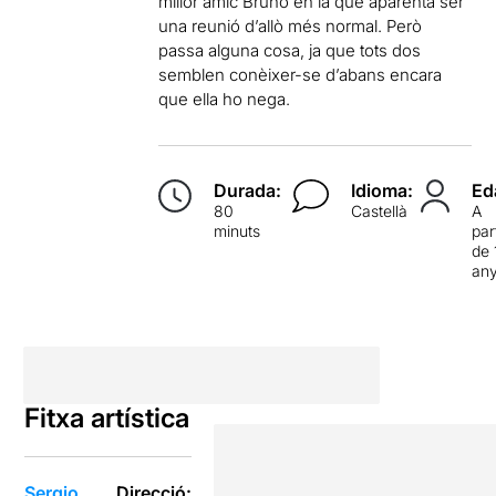
millor amic Bruno en la que aparenta ser
una reunió d’allò més normal. Però
passa alguna cosa, ja que tots dos
semblen conèixer-se d’abans encara
que ella ho nega.
Durada:
Idioma:
Ed
80
Castellà
A
minuts
par
de 
an
Fitxa artística
Sergio
Direcció: