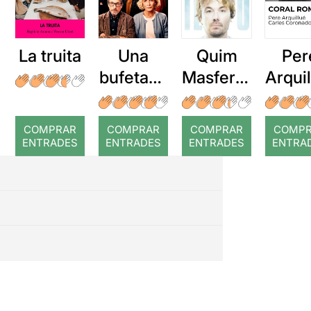
La truita
Una
Quim
Per
bufetada
Masferre
Arqui
a temps
r: Temps
: Cor
romp
COMPRAR
COMPRAR
COMPRAR
COMP
ENTRADES
ENTRADES
ENTRADES
ENTRA