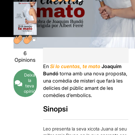
6
Opinions
En
Si lo cuentas, te mato
Joaquim
Bundó
torna amb una nova proposta,
Deixa
la
una comèdia de misteri que farà les
teva
delícies del públic amant de les
opinió
comèdies d’embolics.
Sinopsi
Leo presenta la seva xicota Juana al seu