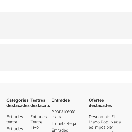
Categories
Teatres
Entrades
Ofertes
destacades
destacats
destacades
Abonaments
Entrades
Entrades
teatrals
Descompte El
teatre
Teatre
Mago Pop 'Nada
Tiquets Regal
Tívoli
es imposible'
Entrades
Entrades