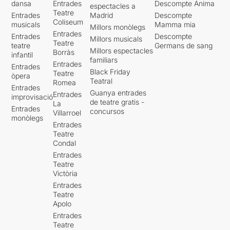
dansa
Entrades
Descompte Ànima
espectacles a
Teatre
Entrades
Madrid
Descompte
Coliseum
musicals
Mamma mia
Millors monòlegs
Entrades
Entrades
Descompte
Millors musicals
Teatre
teatre
Germans de sang
Millors espectacles
Borràs
infantil
familiars
Entrades
Entrades
Black Friday
Teatre
òpera
Teatral
Romea
Entrades
Guanya entrades
Entrades
improvisació
de teatre gratis -
La
Entrades
concursos
Villarroel
monòlegs
Entrades
Teatre
Condal
Entrades
Teatre
Victòria
Entrades
Teatre
Apolo
Entrades
Teatre