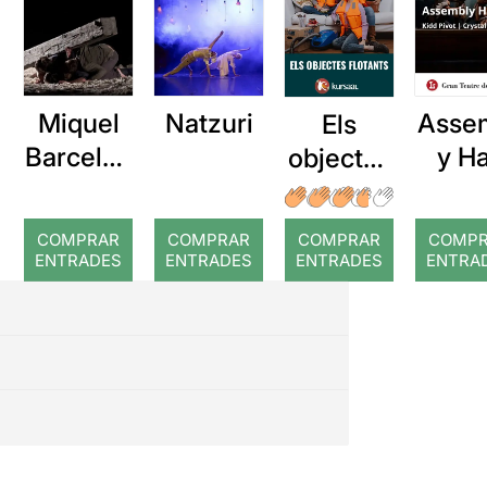
Miquel
Natzuri
Asse
Els
Barcelon
y Ha
objectes
a: Rojos
flotants
(després
COMPRAR
COMPRAR
COMPRAR
COMP
de la
ENTRADES
ENTRADES
ENTRADES
ENTRA
tempest
a)