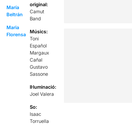
original:
María
Camut
Beltrán
Band
Maria
Músics:
Florensa
Toni
Español
Margaux
Cañal
Gustavo
Sassone
Il·luminació:
Joel Valera
So:
Isaac
Torruella