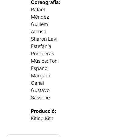
Coreografia:
Rafael
Méndez
Guillem
Alonso
Sharon Lavi
Estefanía
Porqueras.
Músics: Toni
Español
Margaux
Cañal
Gustavo
Sassone
Producció:
Kiting Kita