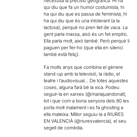
necessita la precisió geogràfica. Hi ha
qui diu que fa un humor costumista, hi
ha qui diu que es passa de feminista, hi
ha qui diu que és una intolerant (a la
lactosa), perquè no pren llet de vaca. La
gent parla massa, això és un fet empíric.
Ella parla molt, això també. Però perquè li
paguen per fer-ho (que ella en silenci
també està feliç).
Fa molts anys que combina el gènere
stand-up amb la televisió, la ràdio, el
teatre i l’audiovisual… De totes aquestes
coses, alguna farà bé la xica. Podeu
seguir-la en xarxes (@mariajuandonat),
tot i que com a bona senyora dels 80 les
porta molt malament i es fa ghosting a
ella mateixa. Millor seguiu-la a RIURES
EN VALENCIÀ (@riuresvalencia), el seu
segell de comèdia.