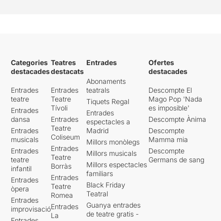
Categories
Teatres
Entrades
Ofertes
destacades
destacats
destacades
Abonaments
Entrades
Entrades
teatrals
Descompte El
teatre
Teatre
Mago Pop 'Nada
Tiquets Regal
Tívoli
es imposible'
Entrades
Entrades
dansa
Entrades
Descompte Ànima
espectacles a
Teatre
Entrades
Madrid
Descompte
Coliseum
musicals
Mamma mia
Millors monòlegs
Entrades
Entrades
Descompte
Millors musicals
Teatre
teatre
Germans de sang
Millors espectacles
Borràs
infantil
familiars
Entrades
Entrades
Black Friday
Teatre
òpera
Teatral
Romea
Entrades
Guanya entrades
Entrades
improvisació
de teatre gratis -
La
Entrades