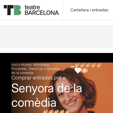
Cartellera i entrades
Descripció
Fitxa artística
Fotos i vídeos
Inici
»
Humor
,
Monòlegs
,
Proximitat
,
Stand Up
»
Senyora
de la comèdia
Comprar entrades per a
Senyora de la
comèdia