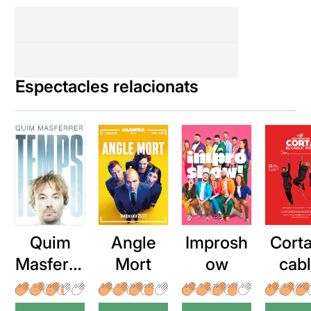
Espectacles relacionats
Quim
Angle
Improsh
Corta
Masferre
Mort
ow
cab
r: Temps
roj