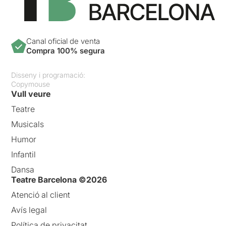
Canal oficial de venta
Compra 100% segura
Disseny i programació:
Copymouse
Vull veure
Teatre
Musicals
Humor
Infantil
Dansa
Teatre Barcelona ©2026
Atenció al client
Avís legal
Política de privacitat