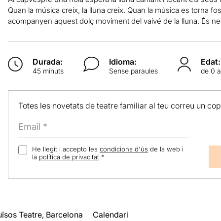
Quan la música creix, la lluna creix. Quan la música es torna fos
acompanyen aquest dolç moviment del vaivé de la lluna. És neg
Durada:
Idioma:
Edat:
45 minuts
Sense paraules
de 0 a
Totes les novetats de teatre familiar al teu correu un co
He llegit i accepto les
condicions d'ús
de la web i
la
política de privacitat
.
*
uïsos Teatre, Barcelona
Calendari