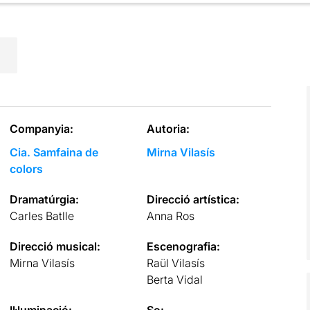
Companyia:
Autoria:
Cia. Samfaina de
Mirna Vilasís
colors
Dramatúrgia:
Direcció artística:
Carles Batlle
Anna Ros
Direcció musical:
Escenografia:
Mirna Vilasís
Raül Vilasís
Berta Vidal
Il·luminació:
So: