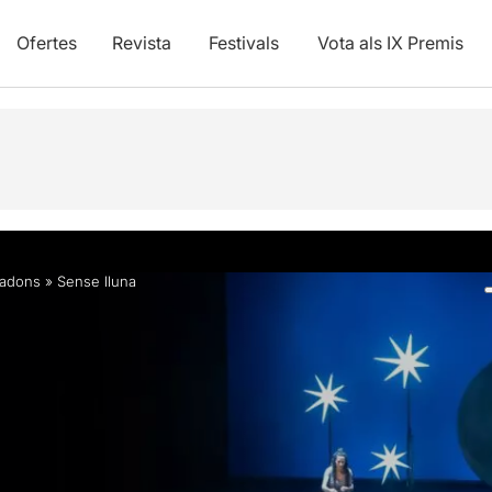
Ofertes
Revista
Festivals
Vota als IX Premis
Fotos i vídeos
Info pràctica
Articles
adons
»
Sense lluna