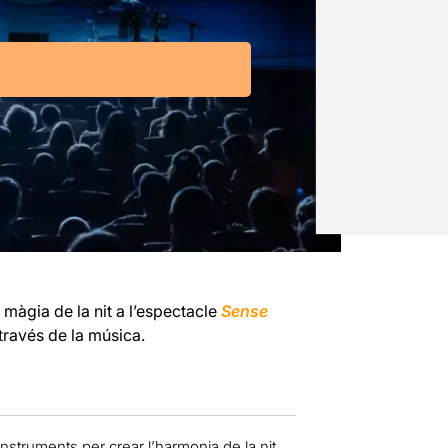
a màgia de la nit a l’espectacle
Sense
 través de la música.
instruments per crear l’harmonia de la nit.