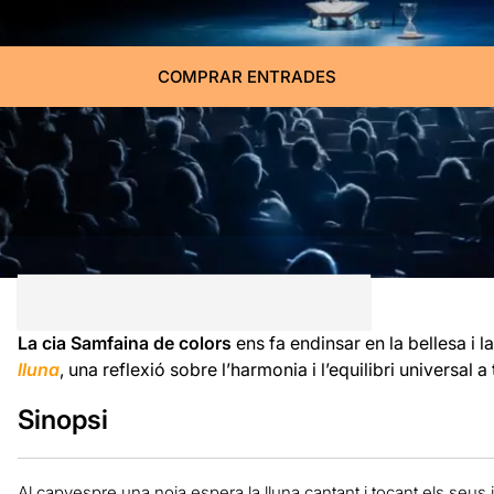
COMPRAR ENTRADES
La cia Samfaina de colors
ens fa endinsar en la bellesa i l
lluna
, una reflexió sobre l’harmonia i l’equilibri universal a
Sinopsi
Al capvespre una noia espera la lluna cantant i tocant els seus 