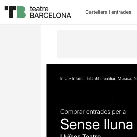
Cartellera i entrades
Descripció
Horaris
Fitxa artística
Inici
»
Infantil
,
Infantil i familiar
,
Música
,
N
Comprar entrades per a
Sense lluna
Lluïsos Teatre