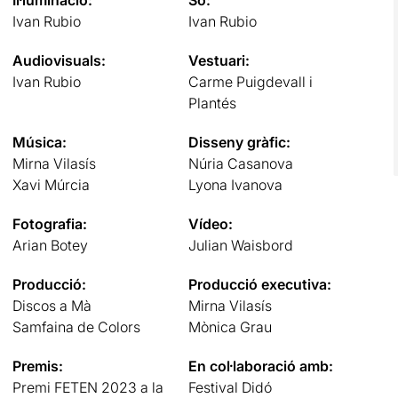
Ivan Rubio
Ivan Rubio
Audiovisuals:
Vestuari:
Ivan Rubio
Carme Puigdevall i
Plantés
Música:
Disseny gràfic:
Mirna Vilasís
Núria Casanova
Xavi Múrcia
Lyona Ivanova
Fotografia:
Vídeo:
Arian Botey
Julian Waisbord
Producció:
Producció executiva:
Discos a Mà
Mirna Vilasís
Samfaina de Colors
Mònica Grau
Premis:
En col·laboració amb:
Premi FETEN 2023 a la
Festival Didó