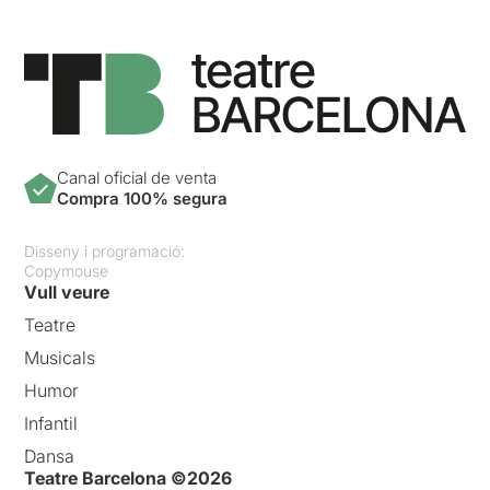
Canal oficial de venta
Compra 100% segura
Disseny i programació:
Copymouse
Vull veure
Teatre
Musicals
Humor
Infantil
Dansa
Teatre Barcelona ©2026