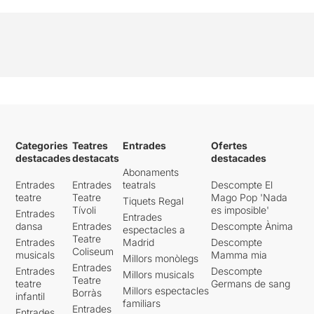
Categories
Teatres
Entrades
Ofertes
destacades
destacats
destacades
Abonaments
Entrades
Entrades
teatrals
Descompte El
teatre
Teatre
Mago Pop 'Nada
Tiquets Regal
Tívoli
es imposible'
Entrades
Entrades
dansa
Entrades
Descompte Ànima
espectacles a
Teatre
Entrades
Madrid
Descompte
Coliseum
musicals
Mamma mia
Millors monòlegs
Entrades
Entrades
Descompte
Millors musicals
Teatre
teatre
Germans de sang
Millors espectacles
Borràs
infantil
familiars
Entrades
Entrades