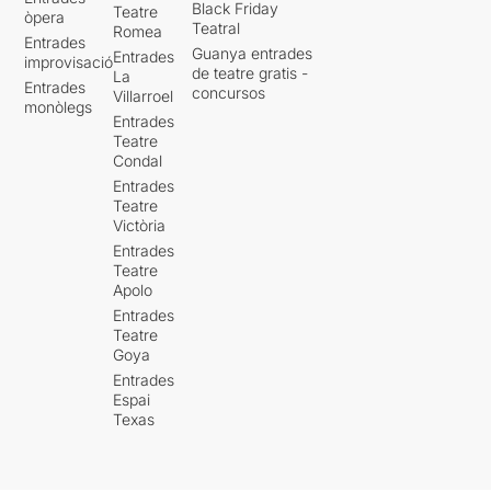
Black Friday
Teatre
òpera
Teatral
Romea
Entrades
Guanya entrades
Entrades
improvisació
de teatre gratis -
La
Entrades
concursos
Villarroel
monòlegs
Entrades
Teatre
Condal
Entrades
Teatre
Victòria
Entrades
Teatre
Apolo
Entrades
Teatre
Goya
Entrades
Espai
Texas