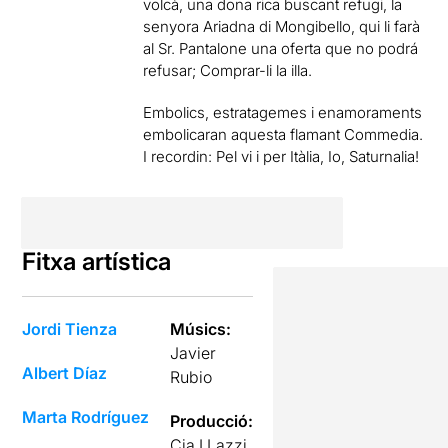
volcà, una dona rica buscant refugi, la
senyora Ariadna di Mongibello, qui li farà
al Sr. Pantalone una oferta que no podrá
refusar; Comprar-li la illa.
Embolics, estratagemes i enamoraments
embolicaran aquesta flamant Commedia.
I recordin: Pel vi i per Itàlia, Io, Saturnalia!
Fitxa artística
Jordi Tienza
Músics:
Javier
Albert Díaz
Rubio
Marta Rodríguez
Producció:
Cia I Lazzi