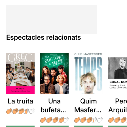
Espectacles relacionats
La truita
Una
Quim
Per
bufetada
Masferre
Arqui
a temps
r: Temps
: Cor