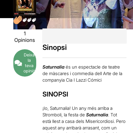
1
Opinions
Sinopsi
Deixa
la
teva
Saturnalia
és un espectacle de teatre
opinió
de màscares i commedia dell Arte de la
companyia Cia I Lazzi Cómici
SINOPSI
¡Io, Saturnalia! Un any més arriba a
Stromboli, la festa de
Saturnalia
. Tot
està llest a casa dels Misericordiosi. Pero
aquest any arribarà arrasant, com un