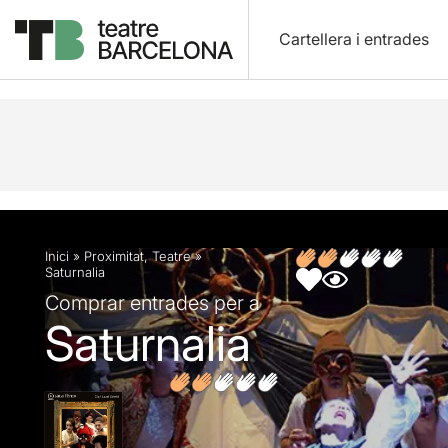
Cartellera i entrades
Descripció
Fitxa artística
Opinions
Inici
»
Proximitat
,
Teatre
»
Saturnalia
Comprar entrades per a
Saturnalia