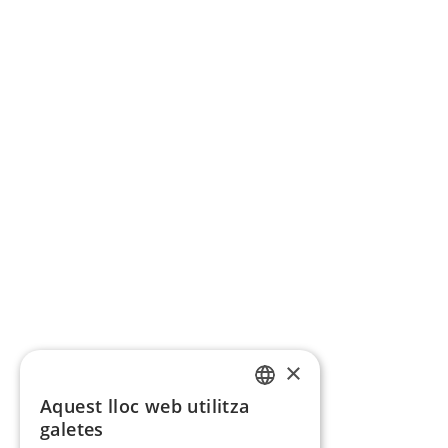
×
Aquest lloc web utilitza
CATALAN
galetes
SPANISH