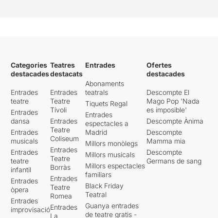
Categories
Teatres
Entrades
Ofertes
destacades
destacats
destacades
Abonaments
Entrades
Entrades
teatrals
Descompte El
teatre
Teatre
Mago Pop 'Nada
Tiquets Regal
Tívoli
es imposible'
Entrades
Entrades
dansa
Entrades
Descompte Ànima
espectacles a
Teatre
Entrades
Madrid
Descompte
Coliseum
musicals
Mamma mia
Millors monòlegs
Entrades
Entrades
Descompte
Millors musicals
Teatre
teatre
Germans de sang
Millors espectacles
Borràs
infantil
familiars
Entrades
Entrades
Black Friday
Teatre
òpera
Teatral
Romea
Entrades
Guanya entrades
Entrades
improvisació
de teatre gratis -
La