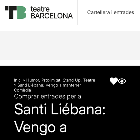
Cartellera i entrades
Descripció
Fitxa artística
Inici
»
Humor
,
Proximitat
,
Stand Up
,
Teatre
»
Santi Liébana: Vengo a mantener
Comèdia
Comprar entrades per a
Santi Liébana:
Vengo a