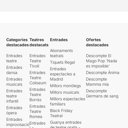
Categories
Teatres
Entrades
Ofertes
destacades
destacats
destacades
Abonaments
Entrades
Entrades
teatrals
Descompte El
teatre
Teatre
Mago Pop 'Nada
Tiquets Regal
Tívoli
es imposible'
Entrades
Entrades
dansa
Entrades
Descompte Ànima
espectacles a
Teatre
Entrades
Madrid
Descompte
Coliseum
musicals
Mamma mia
Millors monòlegs
Entrades
Entrades
Descompte
Millors musicals
Teatre
teatre
Germans de sang
Millors espectacles
Borràs
infantil
familiars
Entrades
Entrades
Black Friday
Teatre
òpera
Teatral
Romea
Entrades
Guanya entrades
Entrades
improvisació
de teatre gratis -