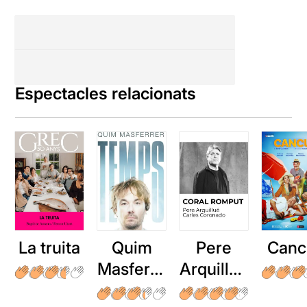
Espectacles relacionats
La truita
Quim
Pere
Canc
Masferre
Arquillué
r: Temps
: Coral