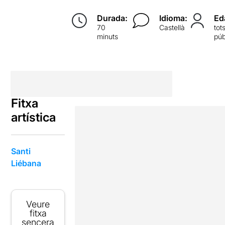
Durada:
Idioma:
Ed
70
Castellà
tot
minuts
púb
Fitxa
artística
Santi
Liébana
Veure
fitxa
sencera