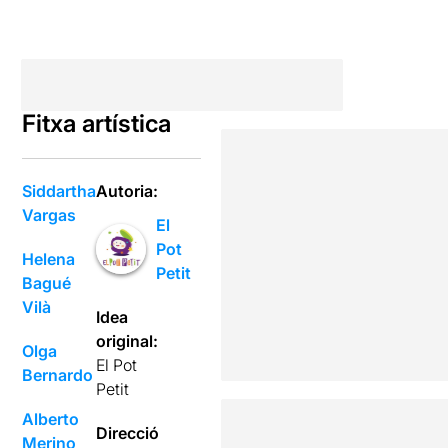
Fitxa artística
Siddartha
Autoria:
Vargas
El
Pot
Helena
Petit
Bagué
Vilà
Idea
original:
Olga
El Pot
Bernardo
Petit
Alberto
Direcció
Merino