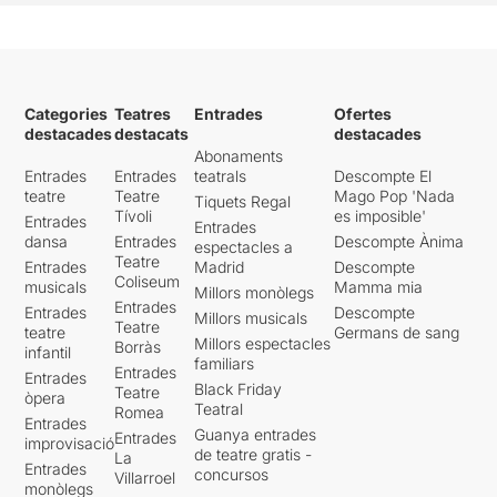
Categories
Teatres
Entrades
Ofertes
destacades
destacats
destacades
Abonaments
Entrades
Entrades
teatrals
Descompte El
teatre
Teatre
Mago Pop 'Nada
Tiquets Regal
Tívoli
es imposible'
Entrades
Entrades
dansa
Entrades
Descompte Ànima
espectacles a
Teatre
Entrades
Madrid
Descompte
Coliseum
musicals
Mamma mia
Millors monòlegs
Entrades
Entrades
Descompte
Millors musicals
Teatre
teatre
Germans de sang
Millors espectacles
Borràs
infantil
familiars
Entrades
Entrades
Black Friday
Teatre
òpera
Teatral
Romea
Entrades
Guanya entrades
Entrades
improvisació
de teatre gratis -
La
Entrades
concursos
Villarroel
monòlegs