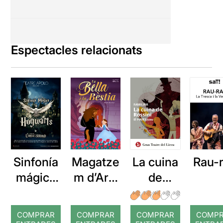
Espectacles relacionats
Sinfonía
Magatze
La cuina
Rau-
mágica
m d’Ars:
de
de
La Bella i
Rossini
Hogwart
la Bèstia
COMPRAR
COMPRAR
COMPRAR
COMP