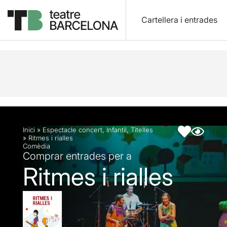
Cartellera i entrades
Descripció
Fitxa artística
Fotos i vídeos
Inici
»
Espectacle concert
,
Infantil
,
Titelles
»
Ritmes i rialles
Comèdia
Comprar entrades per a
Ritmes i rialles