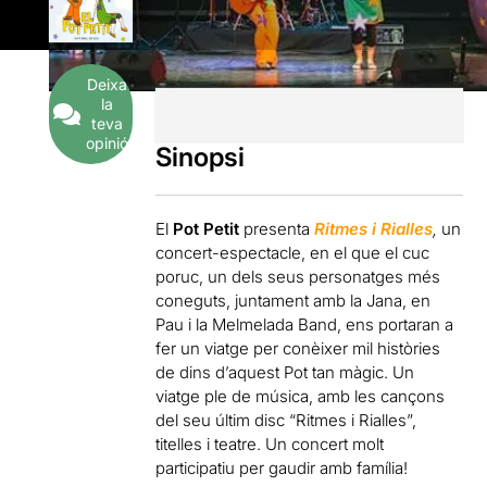
Deixa
la
teva
opinió
Sinopsi
El
Pot Petit
presenta
Ritmes i Rialle
s
,
un
concert-espectacle, en el que el cuc
poruc, un dels seus personatges més
coneguts, juntament amb la Jana, en
Pau i la Melmelada Band, ens portaran a
fer un viatge per conèixer mil històries
de dins d’aquest Pot tan màgic. Un
viatge ple de música, amb les cançons
del seu últim disc “Ritmes i Rialles”,
titelles i teatre. Un concert molt
participatiu per gaudir amb família!