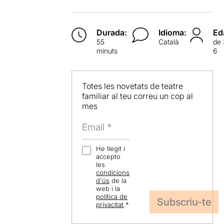
Durada:
Idioma:
Ed
55
Català
de 
minuts
6
Totes les novetats de teatre
familiar al teu correu un cop al
mes
He llegit i
accepto
les
condicions
d'ús
de la
web i la
política de
privacitat
.
*