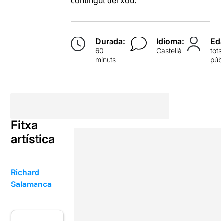
contingut del xou.
Durada:
Idioma:
Ed
60
Castellà
tot
minuts
púb
Fitxa
artística
Richard
Salamanca