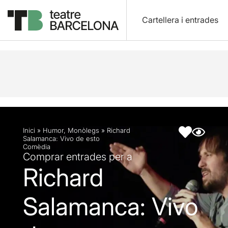
Cartellera i entrades
Descripció
Fitxa artística
Inici
»
Humor
,
Monòlegs
»
Richard
Salamanca: Vivo de esto
Comèdia
Comprar entrades per a
Richard
Salamanca: Vivo