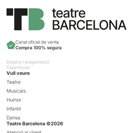
Canal oficial de venta
Compra 100% segura
Disseny i programació:
Copymouse
Vull veure
Teatre
Musicals
Humor
Infantil
Dansa
Teatre Barcelona ©2026
Atenció al client