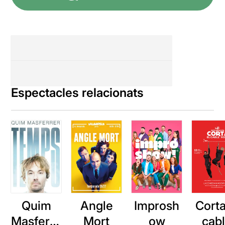
Espectacles relacionats
Quim
Angle
Improsh
Corta
Masferre
Mort
ow
cab