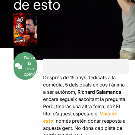
de esto
Deixa
la
teva
opinió
Després de 15 anys dedicats a la
comèdia, 5 dels quals en cos i ànima
a ser autònom,
Richard Salamanca
encara segueix escoltant la pregunta:
Però, tindràs una altra feina, no? El
títol d’aquest espectacle,
Vivo de
esto
, només pretén donar resposta a
aquesta gent. No dóna cap pista del