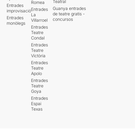
Teatral
Romea
Entrades
Guanya entrades
Entrades
improvisació
de teatre gratis -
La
Entrades
concursos
Villarroel
monòlegs
Entrades
Teatre
Condal
Entrades
Teatre
Victòria
Entrades
Teatre
Apolo
Entrades
Teatre
Goya
Entrades
Espai
Texas