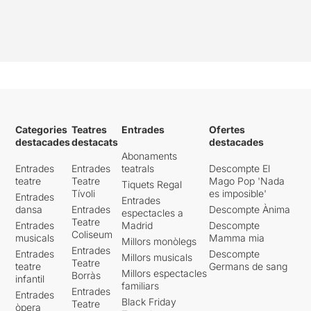
Categories
Teatres
Entrades
Ofertes
destacades
destacats
destacades
Abonaments
Entrades
Entrades
teatrals
Descompte El
teatre
Teatre
Mago Pop 'Nada
Tiquets Regal
Tívoli
es imposible'
Entrades
Entrades
dansa
Entrades
Descompte Ànima
espectacles a
Teatre
Entrades
Madrid
Descompte
Coliseum
musicals
Mamma mia
Millors monòlegs
Entrades
Entrades
Descompte
Millors musicals
Teatre
teatre
Germans de sang
Millors espectacles
Borràs
infantil
familiars
Entrades
Entrades
Black Friday
Teatre
òpera