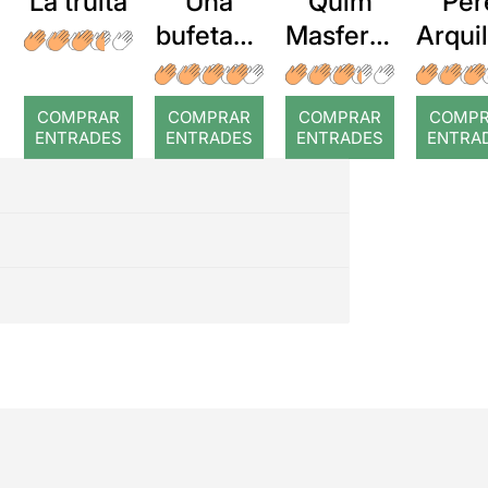
La truita
Una
Quim
Per
bufetada
Masferre
Arqui
a temps
r: Temps
: Cor
romp
COMPRAR
COMPRAR
COMPRAR
COMP
ENTRADES
ENTRADES
ENTRADES
ENTRA