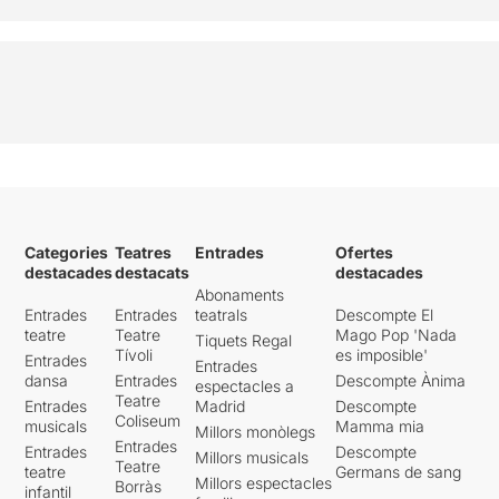
Categories
Teatres
Entrades
Ofertes
destacades
destacats
destacades
Abonaments
Entrades
Entrades
teatrals
Descompte El
teatre
Teatre
Mago Pop 'Nada
Tiquets Regal
Tívoli
es imposible'
Entrades
Entrades
dansa
Entrades
Descompte Ànima
espectacles a
Teatre
Entrades
Madrid
Descompte
Coliseum
musicals
Mamma mia
Millors monòlegs
Entrades
Entrades
Descompte
Millors musicals
Teatre
teatre
Germans de sang
Millors espectacles
Borràs
infantil