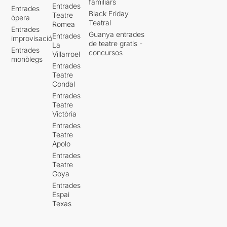
familiars
Entrades
Entrades
Black Friday
Teatre
òpera
Teatral
Romea
Entrades
Guanya entrades
Entrades
improvisació
de teatre gratis -
La
Entrades
concursos
Villarroel
monòlegs
Entrades
Teatre
Condal
Entrades
Teatre
Victòria
Entrades
Teatre
Apolo
Entrades
Teatre
Goya
Entrades
Espai
Texas