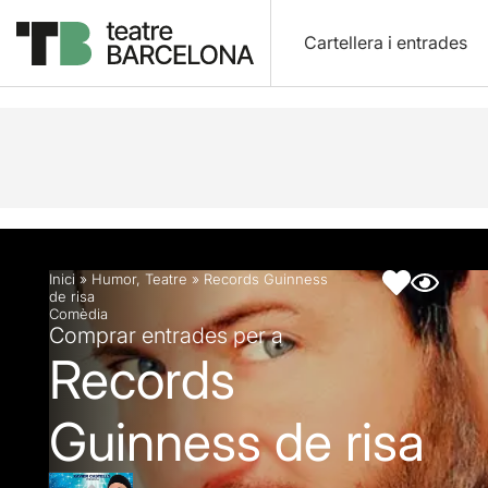
Cartellera i entrades
Descripció
Fitxa artística
Inici
»
Humor
,
Teatre
»
Records Guinness
de risa
Comèdia
Comprar entrades per a
Records
Guinness de risa