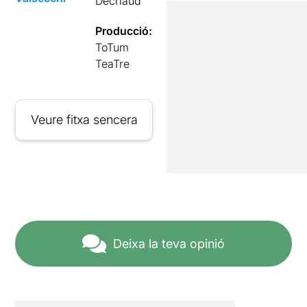
Décriaud
Producció:
ToTum
TeaTre
Veure fitxa sencera
Deixa la teva opinió