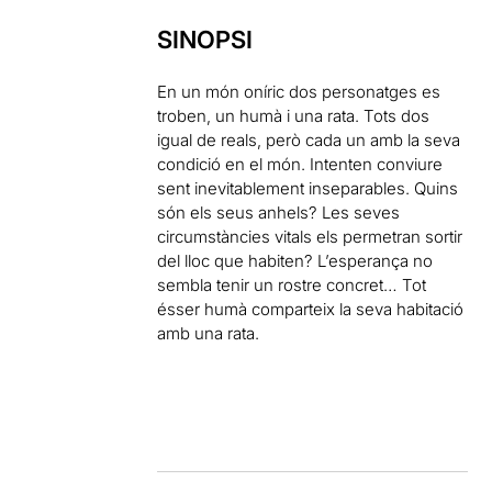
SINOPSI
En un món oníric dos personatges es
troben, un humà i una rata. Tots dos
igual de reals, però cada un amb la seva
condició en el món. Intenten conviure
sent inevitablement inseparables. Quins
són els seus anhels? Les seves
circumstàncies vitals els permetran sortir
del lloc que habiten? L’esperança no
sembla tenir un rostre concret… Tot
ésser humà comparteix la seva habitació
amb una rata.