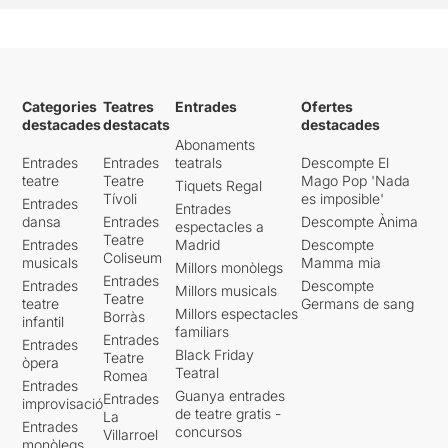
Categories
Teatres
Entrades
Ofertes
destacades
destacats
destacades
Abonaments
Entrades
Entrades
teatrals
Descompte El
teatre
Teatre
Mago Pop 'Nada
Tiquets Regal
Tívoli
es imposible'
Entrades
Entrades
dansa
Entrades
Descompte Ànima
espectacles a
Teatre
Entrades
Madrid
Descompte
Coliseum
musicals
Mamma mia
Millors monòlegs
Entrades
Entrades
Descompte
Millors musicals
Teatre
teatre
Germans de sang
Millors espectacles
Borràs
infantil
familiars
Entrades
Entrades
Black Friday
Teatre
òpera
Teatral
Romea
Entrades
Guanya entrades
Entrades
improvisació
de teatre gratis -
La
Entrades
concursos
Villarroel
monòlegs