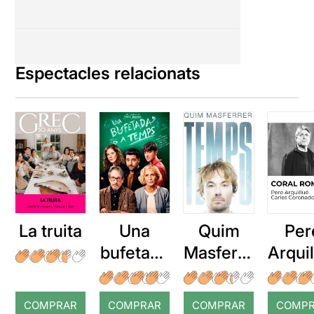
Espectacles relacionats
La truita
Una
Quim
Per
bufetada
Masferre
Arqui
a temps
r: Temps
: Cor
romp
COMPRAR
COMPRAR
COMPRAR
COMP