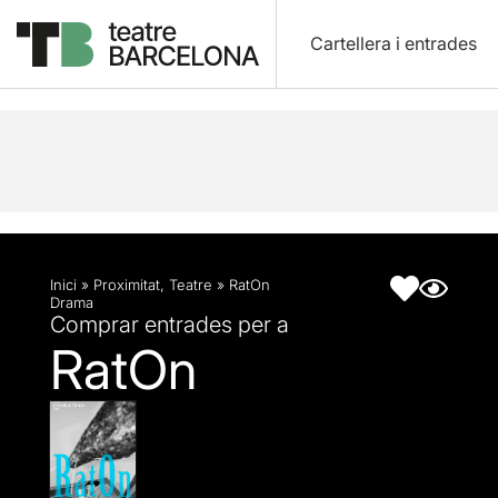
Cartellera i entrades
Descripció
Fitxa artística
Inici
»
Proximitat
,
Teatre
»
RatOn
Drama
Comprar entrades per a
RatOn