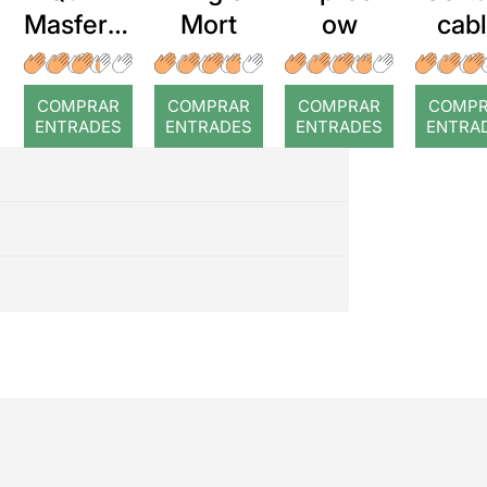
Masferre
Mort
ow
cab
r: Temps
roj
COMPRAR
COMPRAR
COMPRAR
COMP
ENTRADES
ENTRADES
ENTRADES
ENTRA