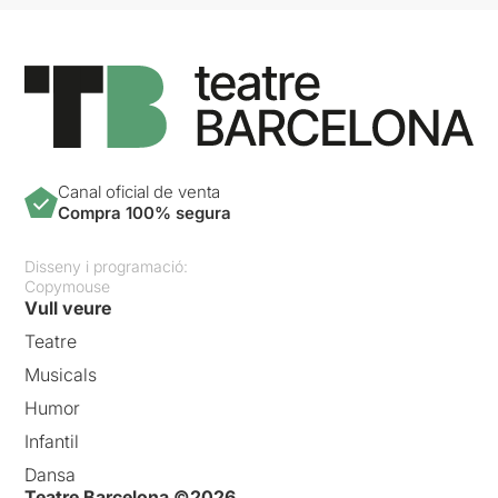
Canal oficial de venta
Compra 100% segura
Disseny i programació:
Copymouse
Vull veure
Teatre
Musicals
Humor
Infantil
Dansa
Teatre Barcelona ©2026