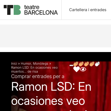
Cartellera i entrades
Descripció
Fitxa artística
Fotos i vídeos
Artic
Inici
»
Humor
,
Monòlegs
»
Ramon LSD: En ocasiones veo
muertos… de risa
Comprar entrades per a
Ramon LSD: En
ocasiones veo