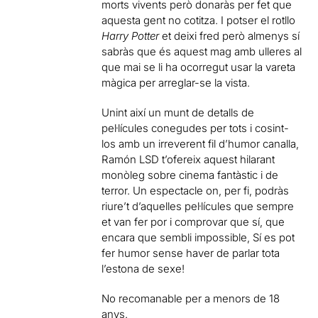
morts vivents però donaràs per fet que
aquesta gent no cotitza. I potser el rotllo
Harry Potter
et deixi fred però almenys sí
sabràs que és aquest mag amb ulleres al
que mai se li ha ocorregut usar la vareta
màgica per arreglar-se la vista.
Unint així un munt de detalls de
pel·lícules conegudes per tots i cosint-
los amb un irreverent fil d’humor canalla,
Ramón LSD t’ofereix aquest hilarant
monòleg sobre cinema fantàstic i de
terror. Un espectacle on, per fi, podràs
riure’t d’aquelles pel·lícules que sempre
et van fer por i comprovar que sí, que
encara que sembli impossible, Sí es pot
fer humor sense haver de parlar tota
l’estona de sexe!
No recomanable per a menors de 18
anys.