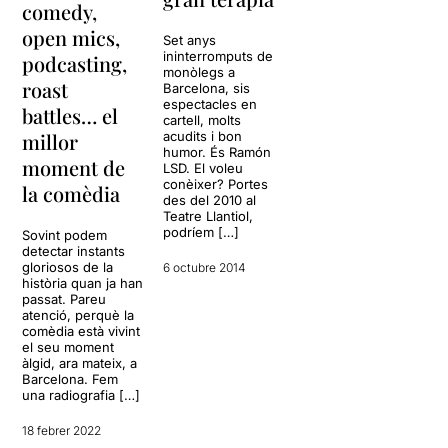
comedy,
open mics,
Set anys
ininterromputs de
podcasting,
monòlegs a
roast
Barcelona, sis
espectacles en
battles… el
cartell, molts
millor
acudits i bon
humor. És Ramón
moment de
LSD. El voleu
conèixer? Portes
la comèdia
des del 2010 al
Teatre Llantiol,
podríem […]
Sovint podem
detectar instants
gloriosos de la
6 octubre 2014
història quan ja han
passat. Pareu
atenció, perquè la
comèdia està vivint
el seu moment
àlgid, ara mateix, a
Barcelona. Fem
una radiografia […]
18 febrer 2022