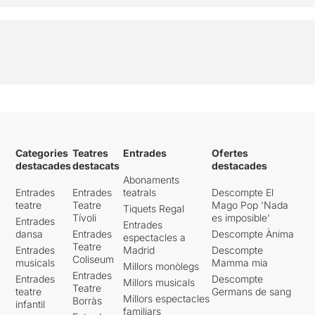
Categories
Teatres
Entrades
Ofertes
destacades
destacats
destacades
Abonaments
Entrades
Entrades
teatrals
Descompte El
teatre
Teatre
Mago Pop 'Nada
Tiquets Regal
Tívoli
es imposible'
Entrades
Entrades
dansa
Entrades
Descompte Ànima
espectacles a
Teatre
Entrades
Madrid
Descompte
Coliseum
musicals
Mamma mia
Millors monòlegs
Entrades
Entrades
Descompte
Millors musicals
Teatre
teatre
Germans de sang
Millors espectacles
Borràs
infantil
familiars