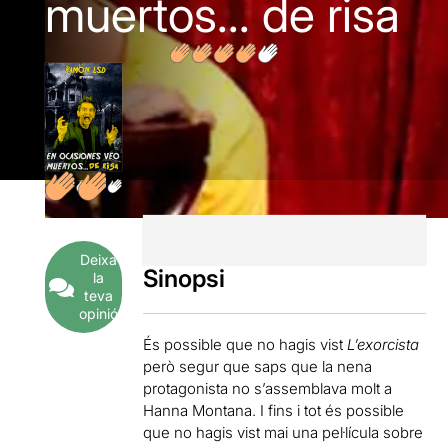
muertos... de risa
Deixa
Sinopsi
la
teva
opinió
És possible que no hagis vist
L’exorcista
però segur que saps que la nena
protagonista no s’assemblava molt a
Hanna Montana. I fins i tot és possible
que no hagis vist mai una pel·lícula sobre