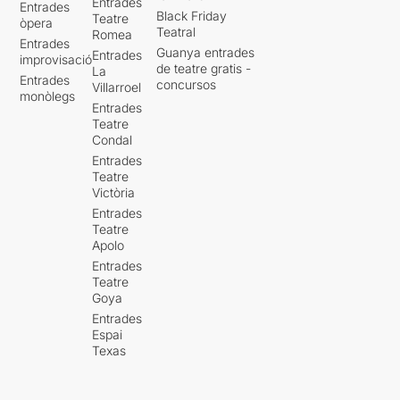
Entrades
Entrades
Black Friday
Teatre
òpera
Teatral
Romea
Entrades
Guanya entrades
Entrades
improvisació
de teatre gratis -
La
Entrades
concursos
Villarroel
monòlegs
Entrades
Teatre
Condal
Entrades
Teatre
Victòria
Entrades
Teatre
Apolo
Entrades
Teatre
Goya
Entrades
Espai
Texas