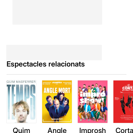
Espectacles relacionats
Quim
Angle
Improsh
Corta