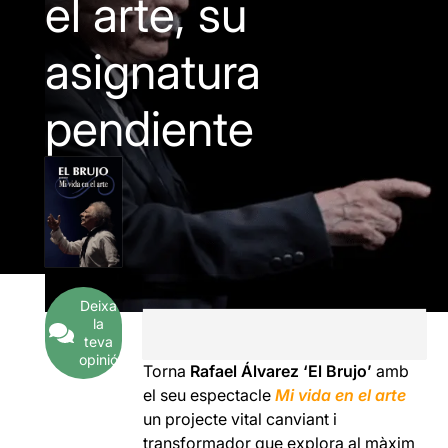
el arte, su
asignatura
pendiente
Deixa
la
teva
opinió
Torna
Rafael Álvarez ‘El Brujo’
amb
el seu espectacle
Mi vida en el arte
un projecte vital canviant i
transformador que explora al màxim