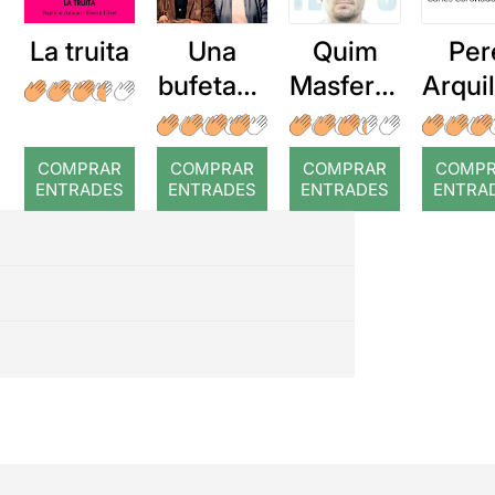
La truita
Una
Quim
Per
bufetada
Masferre
Arqui
a temps
r: Temps
: Cor
romp
COMPRAR
COMPRAR
COMPRAR
COMP
ENTRADES
ENTRADES
ENTRADES
ENTRA