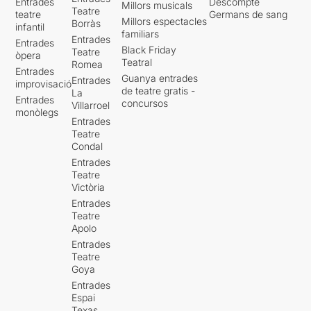
Entrades
Descompte
Millors musicals
Teatre
teatre
Germans de sang
Millors espectacles
Borràs
infantil
familiars
Entrades
Entrades
Black Friday
Teatre
òpera
Teatral
Romea
Entrades
Guanya entrades
Entrades
improvisació
de teatre gratis -
La
Entrades
concursos
Villarroel
monòlegs
Entrades
Teatre
Condal
Entrades
Teatre
Victòria
Entrades
Teatre
Apolo
Entrades
Teatre
Goya
Entrades
Espai
Texas