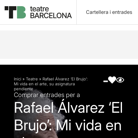
Cartellera i entrades
Descripció
Fitxa artística
Fotos i vídeos
Inici
»
Teatre
»
Rafael Álvarez ‘El Brujo’:
Mi vida en el arte, su asignatura
pendiente
Comprar entrades per a
Rafael Álvarez ‘El
Brujo’: Mi vida en