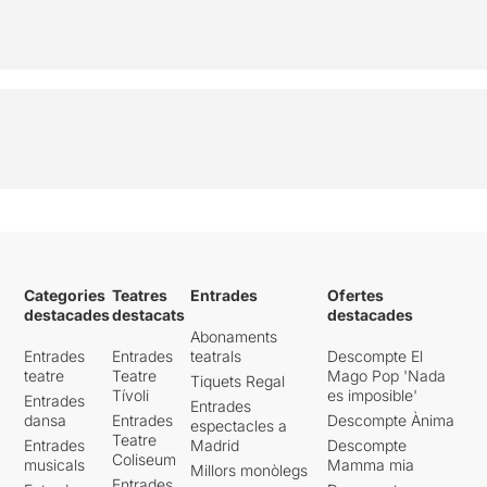
Categories
Teatres
Entrades
Ofertes
destacades
destacats
destacades
Abonaments
Entrades
Entrades
teatrals
Descompte El
teatre
Teatre
Mago Pop 'Nada
Tiquets Regal
Tívoli
es imposible'
Entrades
Entrades
dansa
Entrades
Descompte Ànima
espectacles a
Teatre
Entrades
Madrid
Descompte
Coliseum
musicals
Mamma mia
Millors monòlegs
Entrades