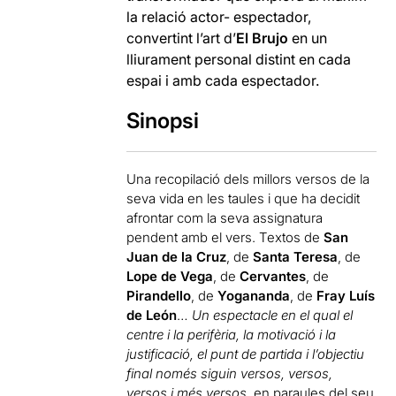
la relació actor- espectador,
convertint l’art d’
El Brujo
en un
lliurament personal distint en cada
espai i amb cada espectador.
Sinopsi
Una recopilació dels millors versos de la
seva vida en les taules i que ha decidit
afrontar com la seva assignatura
pendent amb el vers. Textos de
San
Juan de la Cruz
, de
Santa Teresa
, de
Lope de Vega
, de
Cervantes
, de
Pirandello
, de
Yogananda
, de
Fray Luís
de León
…
Un espectacle en el qual el
centre i la perifèria, la motivació i la
justificació, el punt de partida i l’objectiu
final només siguin versos, versos,
versos i més versos
, en paraules del seu