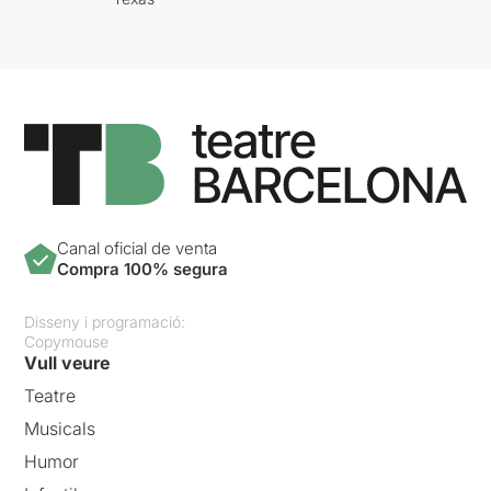
Canal oficial de venta
Compra 100% segura
Disseny i programació:
Copymouse
Vull veure
Teatre
Musicals
Humor