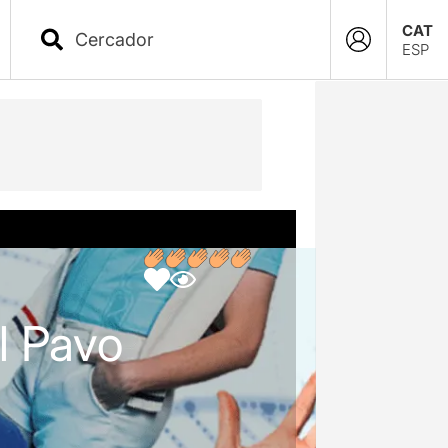
CAT
ESP
l Pavo