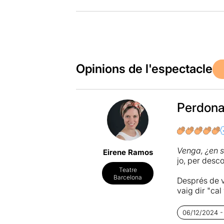
Opinions de l'espectacle
Perdon
Venga, ¿en s
Eirene Ramos
jo, per desc
Teatre
Barcelona
Després de v
vaig dir "ca
22:30h de la
dels escenar
06/12/2024 -