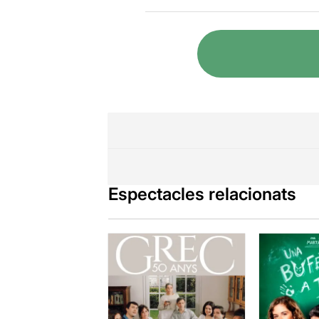
I quin subid
sols del seu
de molt coneg
Amb una ànim
súper viatge
fa que encade
Rafa Maza dem
físic, circen
només estant-
confondre's e
Amb molta cr
Espectacles relacionats