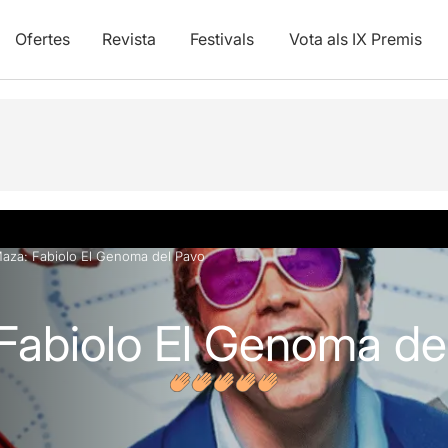
Ofertes
Revista
Festivals
Vota als IX Premis
vídeos
Opinions
Maza: Fabiolo El Genoma del Pavo
Fabiolo El Genoma de