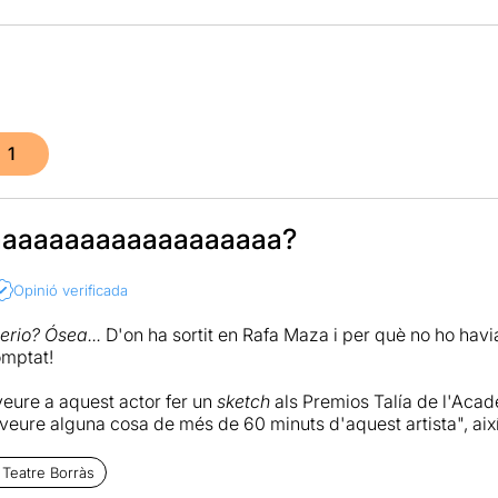
1
aaaaaaaaaaaaaaaaaaa?
Opinió verificada
erio? Ósea...
D'on ha sortit en Rafa Maza i per què no ho hav
omptat!
eure a aquest actor fer un
sketch
als Premios Talía de l'Aca
l veure alguna cosa de més de 60 minuts d'aquest artista", ai
 nit d'un dissabte, sense ser jo ànima nocturna, a veure què e
is amb el seu nou espectacle.
 Teatre Borràs