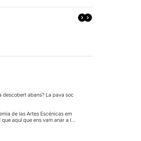
ia descobert abans? La pava soc
demia de las Artes Escénicas em
xí que aquí que ens vam anar a les
ns oferia el pijo més entranyable