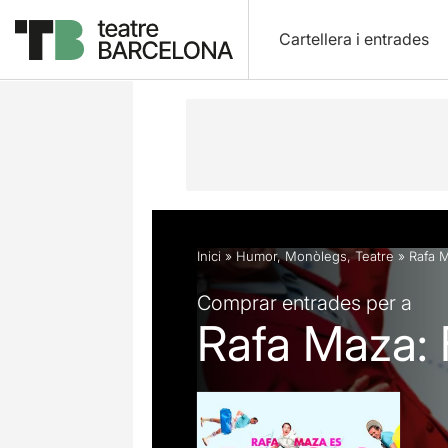
Cartellera i entrades
Descripció
Fitxa artística
Fotos i 
Inici
»
Humor
,
Monòlegs
,
Teatre
»
Rafa 
Comprar entrades per a
Rafa Maza: 