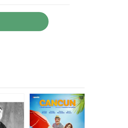
n el qual Rafa Maza a través no
 d'uns altres personatges, alguns
i de les diferents civilitzacions.
astant complex, ens porta per un
 de joc de paraules per minut que
ctacle.
a, se li nota formació en teatre
acle en el qual omple l'escenari
 alhora (el que li fa fins i tot
-ho en uns riures).