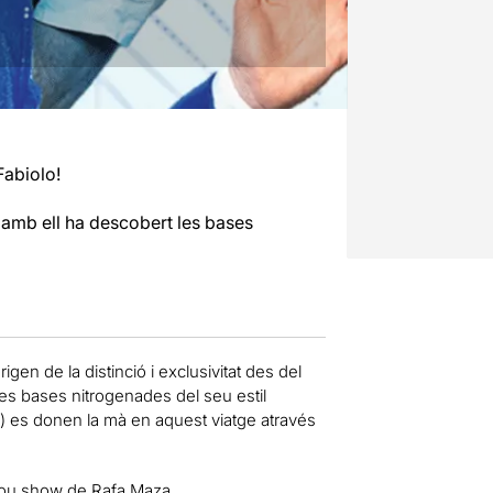
Fabiolo!
 amb ell ha descobert les bases
igen de la distinció i exclusivitat des del
les bases nitrogenades del seu estil
a) es donen la mà en aquest viatge através
nou show de Rafa Maza.