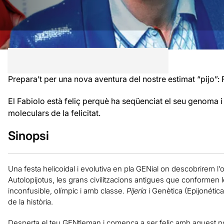
Prepara’t per una nova aventura del nostre estimat “pijo”: 
El Fabiolo està feliç perquè ha seqüenciat el seu genoma i
moleculars de la felicitat.
Sinopsi
Una festa helicoidal i evolutiva en pla GENial on descobrirem l’or
Autolopijotus, les grans civilitzacions antigues que conformen 
inconfusible, olímpic i amb classe.
Pijería
i Genètica (Epijonétic
de la història.
Desperta el teu GENtleman i comença a ser feliç amb aquest 