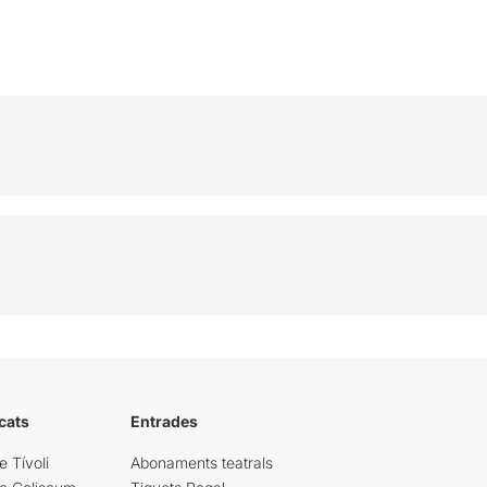
cats
Entrades
e Tívoli
Abonaments teatrals