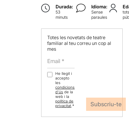
Durada:
Idioma:
Ed
53
Sense
tot
minuts
paraules
púb
Totes les novetats de teatre
familiar al teu correu un cop al
mes
He llegit i
accepto
les
condicions
d'ús
de la
web i la
política de
privacitat
.
*