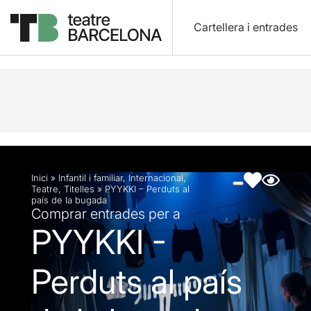
Cartellera i entrades
Descripció
Fitxa artística
Fotos i vídeos
Inici
»
Infantil i familiar
,
Internacional
,
Teatre
,
Titelles
»
PYYKKI – Perduts al
país de la bugada
Comprar entrades per a
PYYKKI -
Perduts al país