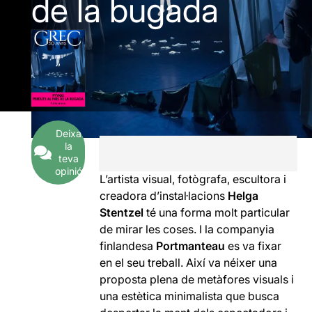
de la bugada
Deixa
la
teva
opinió
L’artista visual, fotògrafa, escultora i
creadora d’instal·lacions
Helga
Stentzel
té una forma molt particular
de mirar les coses. I la companyia
finlandesa
Portmanteau
es va fixar
en el seu treball. Així va néixer una
proposta plena de metàfores visuals i
una estètica minimalista que busca