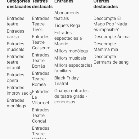
Categories
Teatres
Entrades
Ofertes
destacades
destacats
destacades
Abonaments
Entrades
Entrades
teatrals
Descompte El
teatre
Teatre
Mago Pop 'Nada
Tiquets Regal
Tívoli
es imposible'
Entrades
Entrades
dansa
Entrades
Descompte Ànima
espectacles a
Teatre
Entrades
Madrid
Descompte
Coliseum
musicals
Mamma mia
Millors monòlegs
Entrades
Entrades
Descompte
Millors musicals
Teatre
teatre
Germans de sang
Millors espectacles
Borràs
infantil
familiars
Entrades
Entrades
Black Friday
Teatre
òpera
Teatral
Romea
Entrades
Guanya entrades
Entrades
improvisació
de teatre gratis -
La
Entrades
concursos
Villarroel
monòlegs
Entrades
Teatre
Condal
Entrades
Teatre