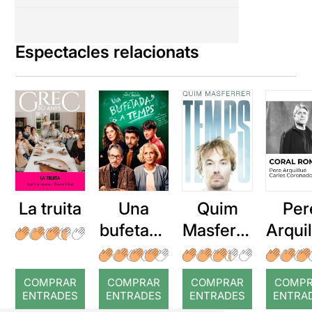
Espectacles relacionats
La truita
Una
Quim
Per
bufetada
Masferre
Arqui
a temps
r: Temps
: Cor
romp
COMPRAR
COMPRAR
COMPRAR
COMP
ENTRADES
ENTRADES
ENTRADES
ENTRA