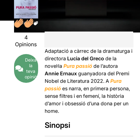
4
Opinions
Adaptació a càrrec de la dramaturga i
directora
Lucia del Greco
de la
Deixa
la
novel·la
Pura passió
de l’autora
teva
Annie Ernaux
guanyadora del Premi
opinió
Nobel de Literatura 2022. A
Pura
passió
es narra, en primera persona,
sense filtres i en femení, la història
d’amor i obsessió d’una dona per un
home.
Sinopsi