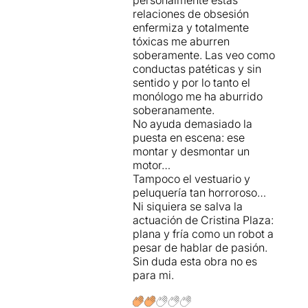
personalmente estas
a veure lluny. És una
relaciones de obsesión
obsessió patològica per una
enfermiza y totalmente
presència.
tóxicas me aburren
És podria haver adaptat de
soberamente. Las veo como
moltes maneres però
Lucia
conductas patéticas y sin
del Greco
opta pel màxim
sentido y por lo tanto el
contrast, una màquina
monólogo me ha aburrido
qualsevol que
Cristina
soberanamente.
Plazas
va desmuntant poc a
No ayuda demasiado la
poc mentre s’endinsa en la
puesta en escena: ese
seva història.
Lali Canosa
és
montar y desmontar un
la creadora d’aquest motor
motor…
que la intèrpret va movent,
Tampoco el vestuario y
desfent amb calma i li
peluquería tan horroroso…
permet tocar-lo, abraçar-lo,
Ni siquiera se salva la
parlar-li com si fos ell que
actuación de Cristina Plaza:
està allà amb ella. La
plana y fría como un robot a
directora juga amb el
pesar de hablar de pasión.
contrast entre la passió i la
Sin duda esta obra no es
fredor de la mecànica en
para mi.
aquest espai futurista
dissenyat per
Pol Roig
. És
una màquina i una