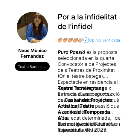
Por a la infidelitat
de l’infidel
Opinió verificada
Neus Mònico
Pura
Passió
és la proposta
Fernández
seleccionada en la quarta
Convocatòria de Projectes
Teatre Barcelona
dels Teatres de Proximitat
(On el teatre batega).
Espectacle en residència al
Teatre Tantarantana.
Aquest monòleg sorgeix
Es tracta d'una coproducció
arran de dues preguntes
de
que es fa l'autora: el perquè
Cassandra Projectes
Artístics
no es parla de la passió que
,
Teatre
Akadèmia
viuen les dones a partir
i
Temporada
Alta.
d’una edat determinada, i de
Es va estrenar al Festival
si el desig existeix només en
Tan mateix cal destacar la
Temporada Alta 2023.
la joventut.
importància de la llum,