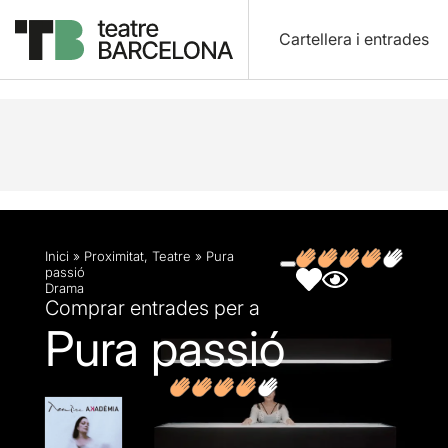
Cartellera i entrades
Descripció
Fitxa artística
Fotos i vídeos
Opin
Inici
»
Proximitat
,
Teatre
»
Pura
passió
Drama
Comprar entrades per a
Pura passió