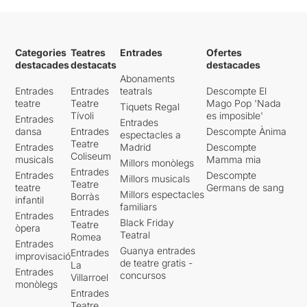
Categories
Teatres
Entrades
Ofertes
destacades
destacats
destacades
Abonaments
Entrades
Entrades
teatrals
Descompte El
teatre
Teatre
Mago Pop 'Nada
Tiquets Regal
Tívoli
es imposible'
Entrades
Entrades
dansa
Entrades
Descompte Ànima
espectacles a
Teatre
Entrades
Madrid
Descompte
Coliseum
musicals
Mamma mia
Millors monòlegs
Entrades
Entrades
Descompte
Millors musicals
Teatre
teatre
Germans de sang
Millors espectacles
Borràs
infantil
familiars
Entrades
Entrades
Black Friday
Teatre
òpera
Teatral
Romea
Entrades
Guanya entrades
Entrades
improvisació
de teatre gratis -
La
Entrades
concursos
Villarroel
monòlegs
Entrades
Teatre