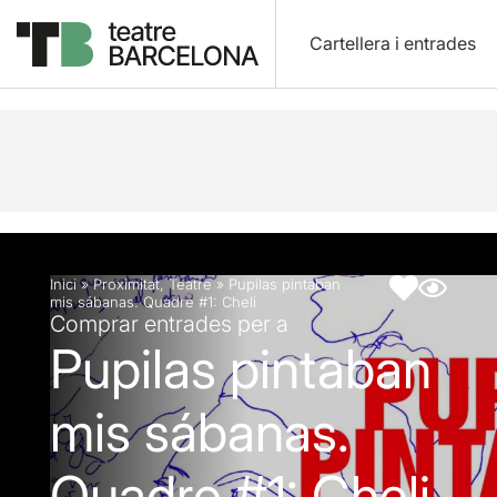
Cartellera i entrades
Descripció
Fitxa artística
Inici
»
Proximitat
,
Teatre
»
Pupilas pintaban
mis sábanas. Quadre #1: Cheli
Comprar entrades per a
Pupilas pintaban
mis sábanas.
Quadre #1: Cheli