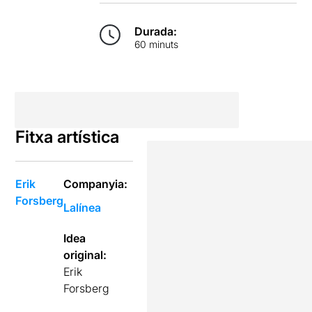
Durada:
60 minuts
Fitxa artística
Erik
Companyia:
Forsberg
Lalínea
Idea
original:
Erik
Forsberg