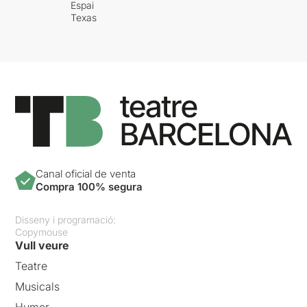
Espai
Texas
Canal oficial de venta
Compra 100% segura
Disseny i programació:
Copymouse
Vull veure
Teatre
Musicals
Humor