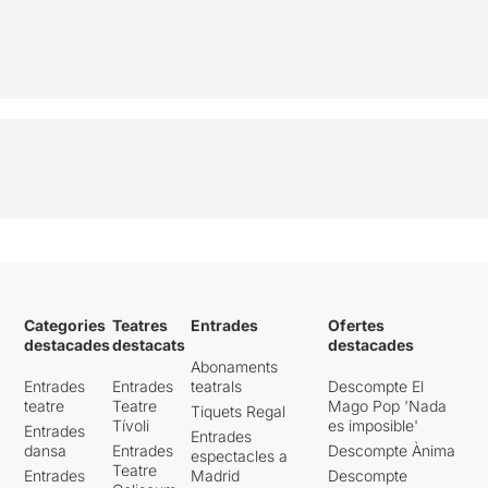
Categories
Teatres
Entrades
Ofertes
destacades
destacats
destacades
Abonaments
Entrades
Entrades
teatrals
Descompte El
teatre
Teatre
Mago Pop 'Nada
Tiquets Regal
Tívoli
es imposible'
Entrades
Entrades
dansa
Entrades
Descompte Ànima
espectacles a
Teatre
Entrades
Madrid
Descompte