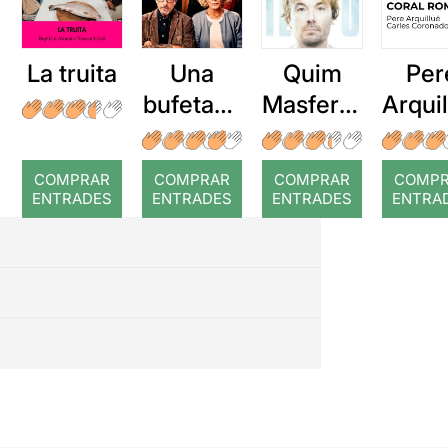
La truita
Una
Quim
Per
bufetada
Masferre
Arqui
a temps
r: Temps
: Cor
romp
COMPRAR
COMPRAR
COMPRAR
COMP
ENTRADES
ENTRADES
ENTRADES
ENTRA