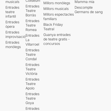
Coliseum
musicals
Mamma mia
Millors monòlegs
Entrades
Entrades
Descompte
Millors musicals
Teatre
teatre
Germans de sang
Millors espectacles
Borràs
infantil
familiars
Entrades
Entrades
Black Friday
Teatre
òpera
Teatral
Romea
Entrades
Guanya entrades
Entrades
improvisació
de teatre gratis -
La
Entrades
concursos
Villarroel
monòlegs
Entrades
Teatre
Condal
Entrades
Teatre
Victòria
Entrades
Teatre
Apolo
Entrades
Teatre
Goya
Entrades