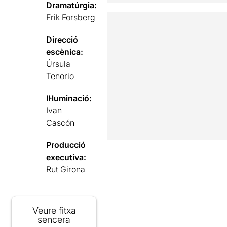
Dramatúrgia:
Erik Forsberg
Direcció
escènica:
Úrsula
Tenorio
Il·luminació:
Ivan
Cascón
Producció
executiva:
Rut Girona
Veure fitxa
sencera