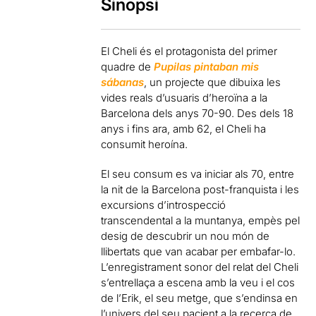
Sinopsi
El Cheli és el protagonista del primer
quadre de
Pupilas pintaban mis
sábanas
, un projecte que dibuixa les
vides reals d’usuaris d’heroïna a la
Barcelona dels anys 70-90. Des dels 18
anys i fins ara, amb 62, el Cheli ha
consumit heroína.
El seu consum es va iniciar als 70, entre
la nit de la Barcelona post-franquista i les
excursions d’introspecció
transcendental a la muntanya, empès pel
desig de descubrir un nou món de
llibertats que van acabar per embafar-lo.
L’enregistrament sonor del relat del Cheli
s’entrellaça a escena amb la veu i el cos
de l’Erik, el seu metge, que s’endinsa en
l’univers del seu pacient a la recerca de