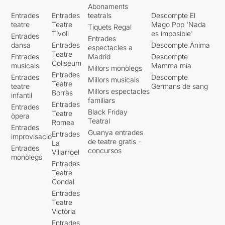
Abonaments
Entrades
Entrades
teatrals
Descompte El
teatre
Teatre
Mago Pop 'Nada
Tiquets Regal
Tívoli
es imposible'
Entrades
Entrades
dansa
Entrades
Descompte Ànima
espectacles a
Teatre
Entrades
Madrid
Descompte
Coliseum
musicals
Mamma mia
Millors monòlegs
Entrades
Entrades
Descompte
Millors musicals
Teatre
teatre
Germans de sang
Millors espectacles
Borràs
infantil
familiars
Entrades
Entrades
Black Friday
Teatre
òpera
Teatral
Romea
Entrades
Guanya entrades
Entrades
improvisació
de teatre gratis -
La
Entrades
concursos
Villarroel
monòlegs
Entrades
Teatre
Condal
Entrades
Teatre
Victòria
Entrades