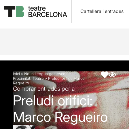
Cartellera i entrades
Descripció
Fitxa artística
Inici
»
Nous llenguatges escènics
,
Proximitat
,
Teatre
»
Preludi orifici: Marco
Regueiro
Comprar entrades per a
Preludi orifici:
Marco Regueiro