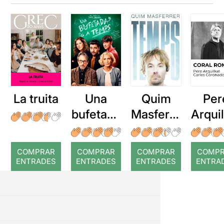
La truita
Una
Quim
Per
bufetada
Masferre
Arqui
a temps
r: Temps
: Cor
romp
COMPRAR
COMPRAR
COMPRAR
COMP
ENTRADES
ENTRADES
ENTRADES
ENTRA