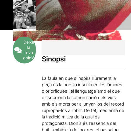
Deixa
la
teva
Sinopsi
opinió
La faula en què s’inspira lliurement la
peça és la poesia inscrita en les làmines
d’or órfiques i el llenguatge amb el que
dissecciona la comunicació dels vius
amb els morts per allunyar-los del record
i apropar-los a l’oblit. De fet, més enllà de
la tradició mítica de la qual és
protagonista, Dionís és l’essència del
buit, l’exhibició del no-res, el passatge