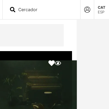
CAT
ESP