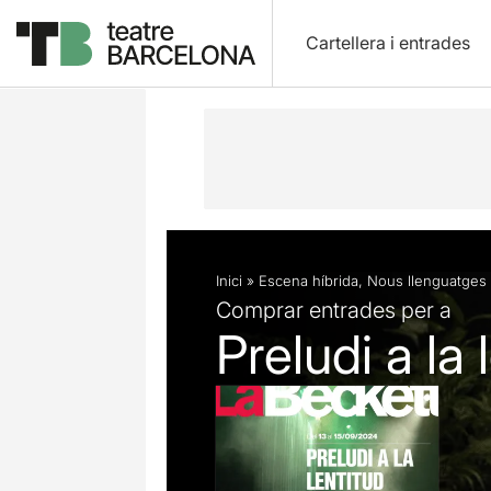
Cartellera i entrades
Descripció
Fitxa artística
Fotos i 
Inici
»
Escena híbrida
,
Nous llenguatges
Comprar entrades per a
Preludi a la 