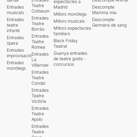
espectacles a
Teatre
Entrades
Madrid
Descompte
Coliseum
musicals
Mamma mia
Millors monòlegs
Entrades
Entrades
Descompte
Millors musicals
Teatre
teatre
Germans de sang
Millors espectacles
Borràs
infantil
familiars
Entrades
Entrades
Black Friday
Teatre
òpera
Teatral
Romea
Entrades
Guanya entrades
Entrades
improvisació
de teatre gratis -
La
Entrades
concursos
Villarroel
monòlegs
Entrades
Teatre
Condal
Entrades
Teatre
Victòria
Entrades
Teatre
Apolo
Entrades
Teatre