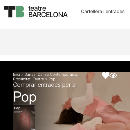
Cartellera i entrades
Descripció
Fitxa artística
Fotos i vídeos
Inici
»
Dansa
,
Dansa Contemporània
,
Proximitat
,
Teatre
»
Pop
Comprar entrades per a
Pop