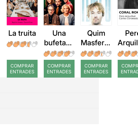
La truita
Una
Quim
Per
bufetada
Masferre
Arqui
a temps
r: Temps
: Cor
romp
COMPRAR
COMPRAR
COMPRAR
COMP
ENTRADES
ENTRADES
ENTRADES
ENTRA