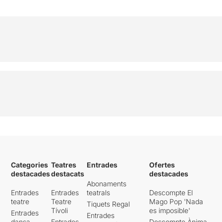
COMPRAR
Categories
Teatres
Entrades
Ofertes
destacades
destacats
destacades
Abonaments
Entrades
Entrades
teatrals
Descompte El
teatre
Teatre
Mago Pop 'Nada
Tiquets Regal
Tívoli
es imposible'
Entrades
Entrades
dansa
Entrades
Descompte Ànima