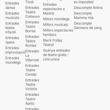
Tívoli
es imposible'
Entrades
Entrades
dansa
Entrades
Descompte Ànima
espectacles a
Teatre
Entrades
Madrid
Descompte
Coliseum
musicals
Mamma mia
Millors monòlegs
Entrades
Entrades
Descompte
Millors musicals
Teatre
teatre
Germans de sang
Millors espectacles
Borràs
infantil
familiars
Entrades
Entrades
Black Friday
Teatre
òpera
Teatral
Romea
Entrades
Guanya entrades
Entrades
improvisació
de teatre gratis -
La
Entrades
concursos
Villarroel
monòlegs
Entrades
Teatre
Condal
Entrades
Teatre
Victòria
Entrades
Teatre
Apolo
Entrades