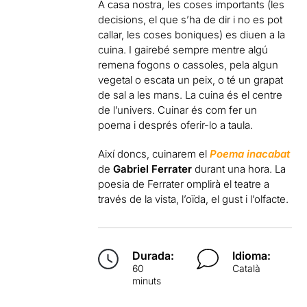
A casa nostra, les coses importants (les
decisions, el que s’ha de dir i no es pot
callar, les coses boniques) es diuen a la
cuina. I gairebé sempre mentre algú
remena fogons o cassoles, pela algun
vegetal o escata un peix, o té un grapat
de sal a les mans. La cuina és el centre
de l’univers. Cuinar és com fer un
poema i després oferir-lo a taula.
Així doncs, cuinarem el
Poema inacabat
de
Gabriel Ferrater
durant una hora. La
poesia de Ferrater omplirà el teatre a
través de la vista, l’oïda, el gust i l’olfacte.
Durada:
Idioma:
60
Català
minuts