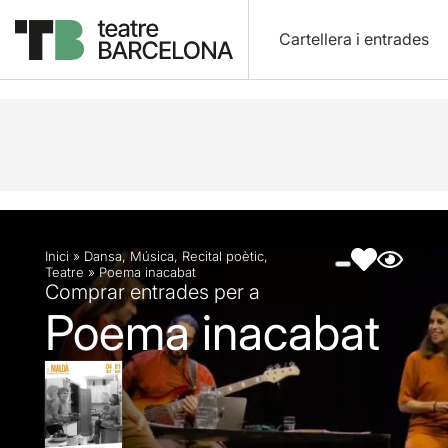
Cartellera i entrades
Descripció
Fitxa artística
Fotos i vídeos
Inici
»
Dansa
,
Música
,
Recital poètic
,
Teatre
»
Poema inacabat
Comprar entrades per a
Poema inacabat