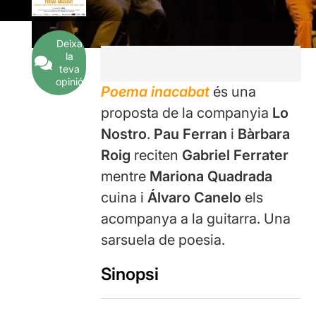
Deixa
la
teva
opinió
Poema inacabat
és una
proposta de la companyia
Lo
Nostro
.
Pau Ferran
i
Bàrbara
Roig
reciten
Gabriel Ferrater
mentre
Mariona Quadrada
cuina i
Álvaro Canelo
els
acompanya a la guitarra. Una
sarsuela de poesia.
Sinopsi