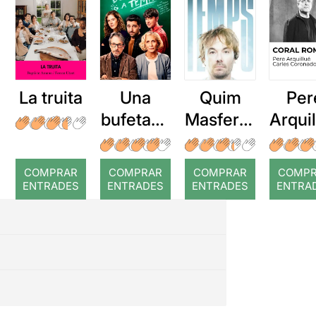
La truita
Una
Quim
Per
bufetada
Masferre
Arqui
a temps
r: Temps
: Cor
romp
COMPRAR
COMPRAR
COMPRAR
COMP
ENTRADES
ENTRADES
ENTRADES
ENTRA