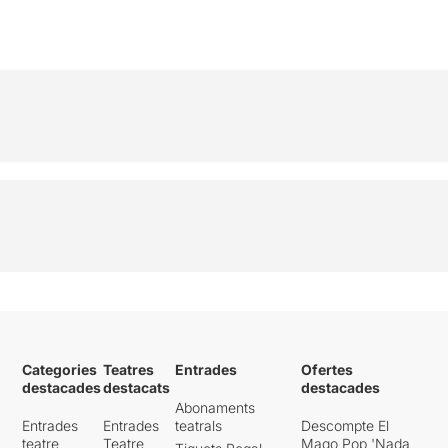
Categories
Teatres
Entrades
Ofertes
destacades
destacats
destacades
Abonaments
Entrades
Entrades
teatrals
Descompte El
teatre
Teatre
Mago Pop 'Nada