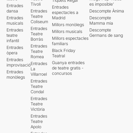
Tiquets Regal
Tívoli
es imposible'
Entrades
Entrades
dansa
Entrades
Descompte Ànima
espectacles a
Teatre
Entrades
Madrid
Descompte
Coliseum
musicals
Mamma mia
Millors monòlegs
Entrades
Entrades
Descompte
Millors musicals
Teatre
teatre
Germans de sang
Millors espectacles
Borràs
infantil
familiars
Entrades
Entrades
Black Friday
Teatre
òpera
Teatral
Romea
Entrades
Guanya entrades
Entrades
improvisació
de teatre gratis -
La
Entrades
concursos
Villarroel
monòlegs
Entrades
Teatre
Condal
Entrades
Teatre
Victòria
Entrades
Teatre
Apolo