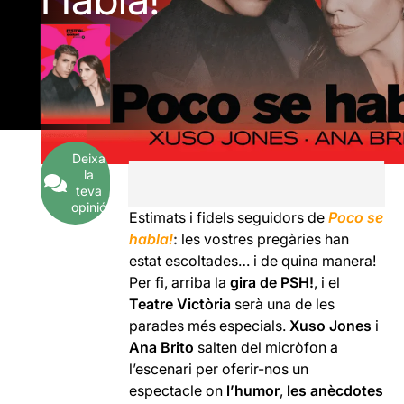
Deixa
la
teva
opinió
Estimats i fidels seguidors de
Poco se
habla!
:
les vostres pregàries han
estat escoltades… i de quina manera!
Per fi, arriba la
gira de PSH!
, i el
Teatre Victòria
serà una de les
parades més especials.
Xuso Jones
i
Ana Brito
salten del micròfon a
l’escenari per oferir-nos un
espectacle on
l’humor
,
les anècdotes