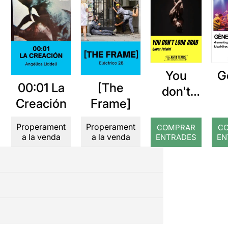
You
G
00:01 La
[The
don't
Creación
Frame]
look
arab
Properament
Properament
COMPRAR
C
a la venda
a la venda
ENTRADES
EN