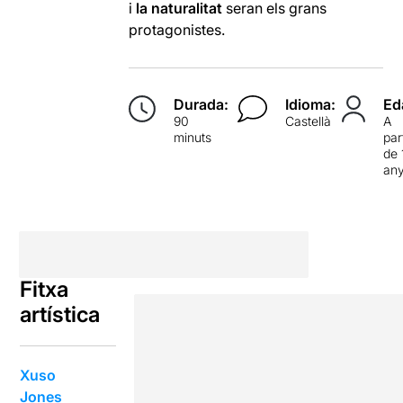
i
la naturalitat
seran els grans
protagonistes.
Durada:
Idioma:
Ed
90
Castellà
A
minuts
par
de 
an
Fitxa
artística
Xuso
Jones