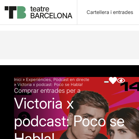
Cartellera i entrades
Descripció
Fitxa artística
Fotos i vídeos
Inici
»
Experiències
,
Pòdcast en directe
»
Victoria x podcast: Poco se Habla!
Comprar entrades per a
Victoria x
podcast: Poco se
Habla!