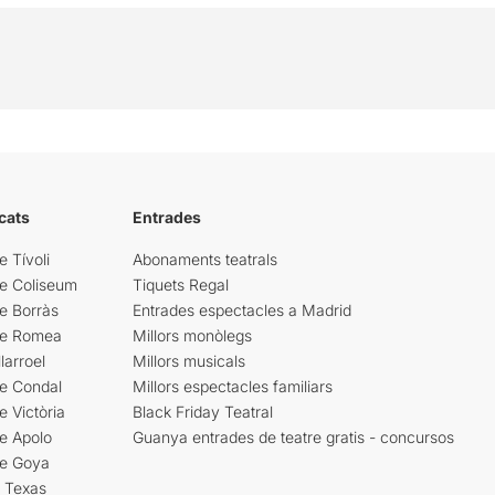
cats
Entrades
e Tívoli
Abonaments teatrals
re Coliseum
Tiquets Regal
e Borràs
Entrades espectacles a Madrid
re Romea
Millors monòlegs
larroel
Millors musicals
re Condal
Millors espectacles familiars
e Victòria
Black Friday Teatral
e Apolo
Guanya entrades de teatre gratis - concursos
re Goya
i Texas