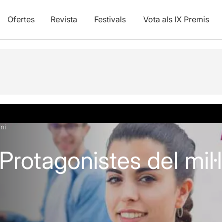
Ofertes
Revista
Festivals
Vota als IX Premis
vídeos
eni
Protagonistes del mil·