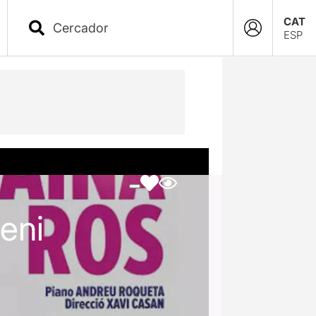
CAT
ESP
leni