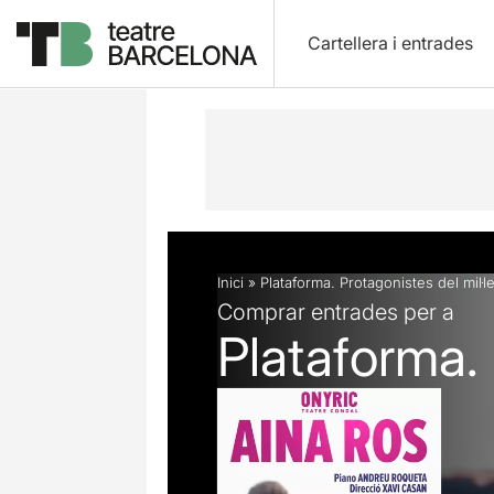
Cartellera i entrades
Descripció
Fitxa artística
Fotos i 
Inici
»
Plataforma. Protagonistes del mil·l
Comprar entrades per a
Plataforma. 