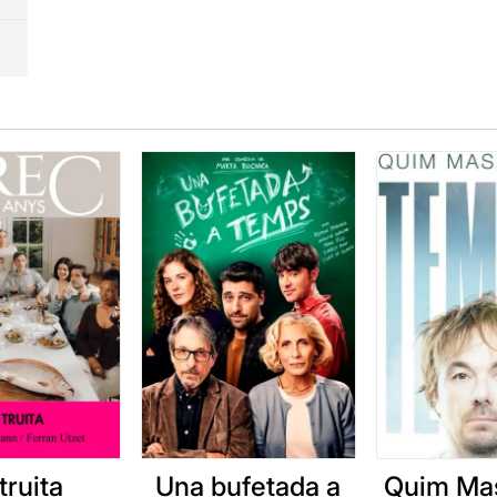
truita
Una bufetada a
Quim Mas