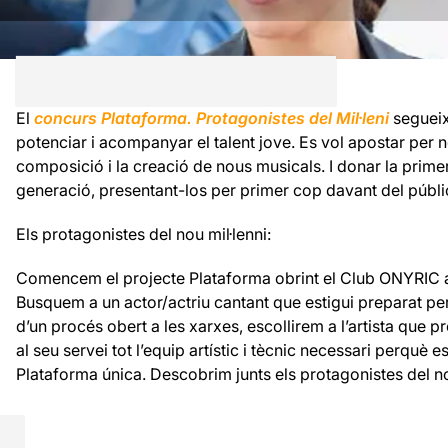
El
concurs Plataforma. Protagonistes del Mil·leni
segueix
potenciar i acompanyar el talent jove. Es vol apostar per no
composició i la creació de nous musicals. I donar la primer
generació, presentant-los per primer cop davant del públic
Els protagonistes del nou mil·lenni:
Comencem el projecte Plataforma obrint el Club ONYRIC a u
Busquem a un actor/actriu cantant que estigui preparat per 
d’un procés obert a les xarxes, escollirem a l’artista que
al seu servei tot l’equip artístic i tècnic necessari perquè 
Plataforma única. Descobrim junts els protagonistes del no