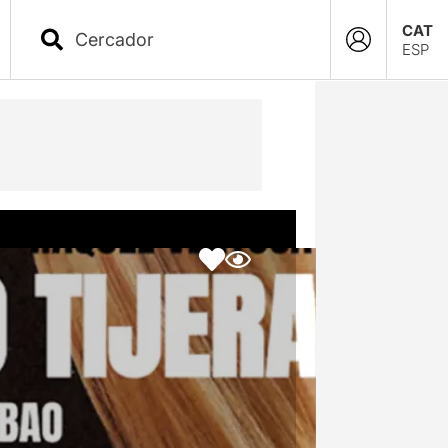
CAT
ESP