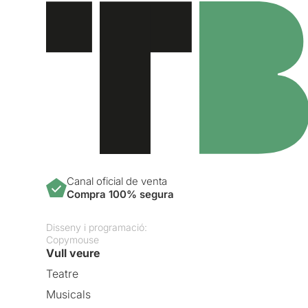
Canal oficial de venta
Compra 100% segura
Disseny i programació:
Copymouse
Vull veure
Teatre
Musicals