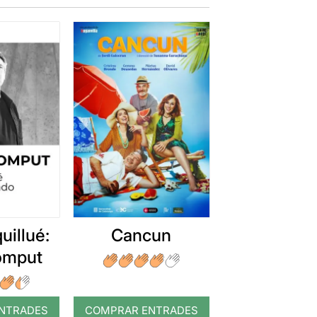
uillué:
Cancun
romput
NTRADES
COMPRAR ENTRADES