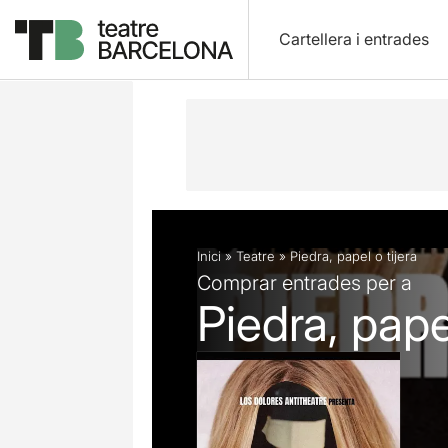
Cartellera i entrades
Descripció
Fitxa artística
Inici
»
Teatre
»
Piedra, papel o tijera
Comprar entrades per a
Piedra, papel