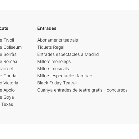
cats
Entrades
e Tívoli
Abonaments teatrals
re Coliseum
Tiquets Regal
e Borràs
Entrades espectacles a Madrid
re Romea
Millors monòlegs
larroel
Millors musicals
re Condal
Millors espectacles familiars
e Victòria
Black Friday Teatral
e Apolo
Guanya entrades de teatre gratis - concursos
re Goya
i Texas