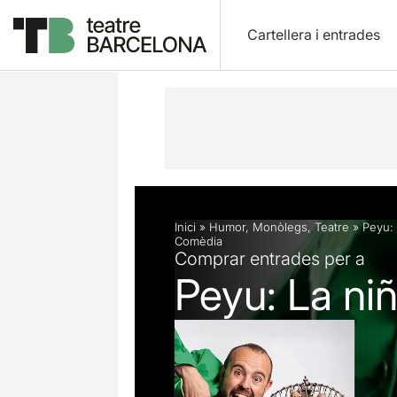
Cartellera i entrades
Descripció
Fitxa artística
Inici
»
Humor
,
Monòlegs
,
Teatre
»
Peyu: 
Comèdia
Comprar entrades per a
Peyu: La ni