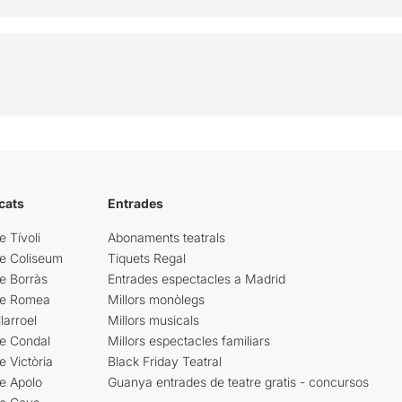
cats
Entrades
e Tívoli
Abonaments teatrals
re Coliseum
Tiquets Regal
e Borràs
Entrades espectacles a Madrid
re Romea
Millors monòlegs
larroel
Millors musicals
re Condal
Millors espectacles familiars
e Victòria
Black Friday Teatral
e Apolo
Guanya entrades de teatre gratis - concursos