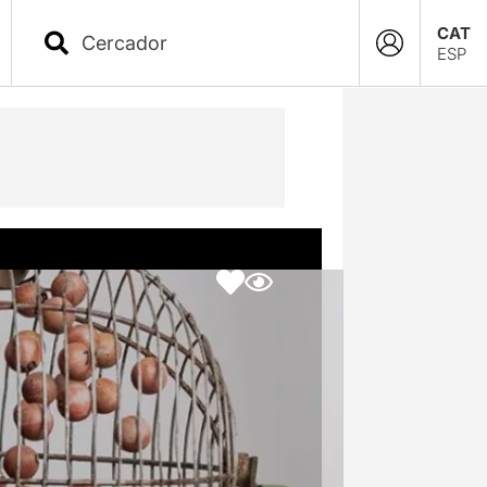
CAT
ESP