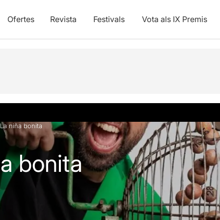
Ofertes
Revista
Festivals
Vota als IX Premis
La niña bonita
ña bonita