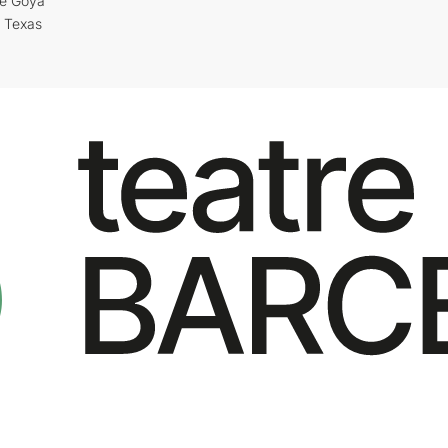
re Goya
i Texas