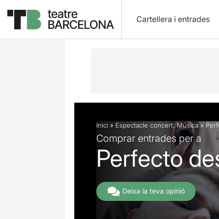
Cartellera i entrades
Descripció
Fitxa artística
Fotos i 
Inici
»
Espectacle concert
,
Música
»
Per
Comprar entrades per a
Perfecto de
Deixa la teva opinió