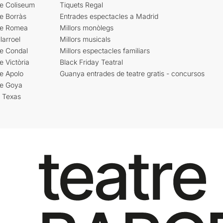
re Coliseum
Tiquets Regal
e Borràs
Entrades espectacles a Madrid
re Romea
Millors monòlegs
larroel
Millors musicals
re Condal
Millors espectacles familiars
e Victòria
Black Friday Teatral
e Apolo
Guanya entrades de teatre gratis - concursos
re Goya
i Texas