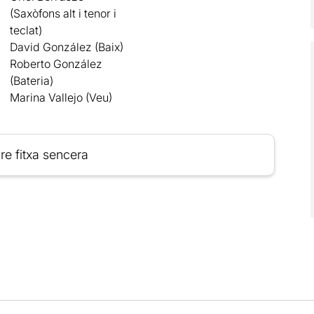
(Saxòfons alt i tenor i
teclat)
David González (Baix)
Roberto González
(Bateria)
Marina Vallejo (Veu)
re fitxa sencera