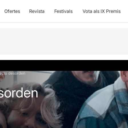
Ofertes
Revista
Festivals
Vota als IX Premis
vídeos
fecto desorden
sorden