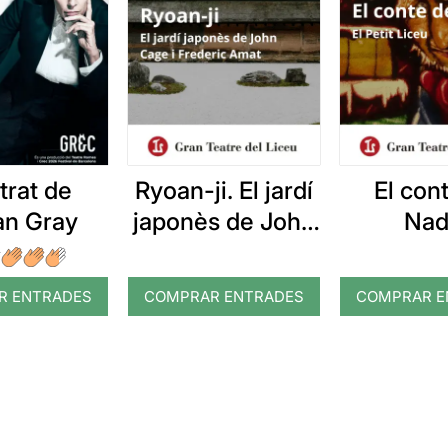
etrat de
Ryoan-ji. El jardí
El con
an Gray
japonès de John
Nad
Cage i Frederic
Amat
R ENTRADES
COMPRAR ENTRADES
COMPRAR E