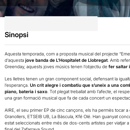
Sinopsi
Aquesta temporada, com a proposta musical del projecte “Eme
d’aquesta
jove banda de L’Hospitalet de Llobregat
. Amb refer
Greenday, aquests joves músics tenen l’objectiu de
fer saltar
Les lletres tenen un gran component social, defensant la igualtat
l’esperança.
Un crit alegre i combatiu que s’uneix a una comb
piano, bateria i saxo
. Tot plegat treballat amb l’afecte, el res
una gran formació musical que fa de cada concert un espectacle
AIRE, el seu primer EP de cinc cançons, els ha permès tocar a 
Granollers, ETSEIB UB, La Bàscula, Kfé Olé. Han guanyat concur
estat seleccionats entre més de dos-cents artistes per viatjar 
final del Zafarraya Sound.