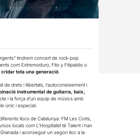
rgents” tindrem concert de rock-pop
ents com Extremoduro, Fito y Fitipaldis o
 i cridar tota una generació
.
 de drets i llibertats, l’autoconeixement i
inació instrumental de guitarra, baix,
pecte i la força d’un equip de músics amb
 únic i especial.
diferents llocs de Catalunya: FM Les Corts,
sos locals com L’Hospitalet té Talent i han
a Granada i aconseguir un segon lloc a la