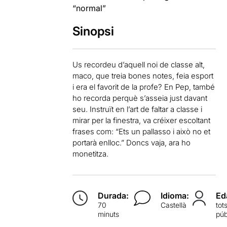
“normal”
Sinopsi
Us recordeu d’aquell noi de classe alt,
maco, que treia bones notes, feia esport
i era el favorit de la profe? En Pep, també
ho recorda perquè s’asseia just davant
seu. Instruït en l’art de faltar a classe i
mirar per la finestra, va créixer escoltant
frases com: “Ets un pallasso i això no et
portarà enlloc.” Doncs vaja, ara ho
monetitza.
Durada:
Idioma:
Ed
70
Castellà
tot
minuts
púb