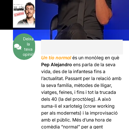
Deixa
la
teva
opinió
Un tío normal
és un monòleg en què
Pep Alejandro
ens parla de la seva
vida, des de la infantesa fins a
l’actualitat. Passant per la relació amb
la seva família, mètodes de lligar,
viatges, feines, i fins i tot la trucada
dels 40 (la del proctòleg). A això
suma-li el xarloteig (crow working
per als modernets) i la improvisació
amb el públic. Més d’una hora de
comèdia “normal” per a gent