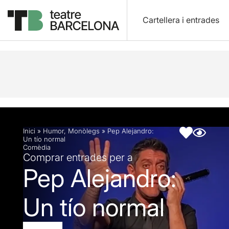
Cartellera i entrades
Descripció
Fitxa artística
Inici
»
Humor
,
Monòlegs
»
Pep Alejandro:
Un tío normal
Comèdia
Comprar entrades per a
Pep Alejandro:
Un tío normal