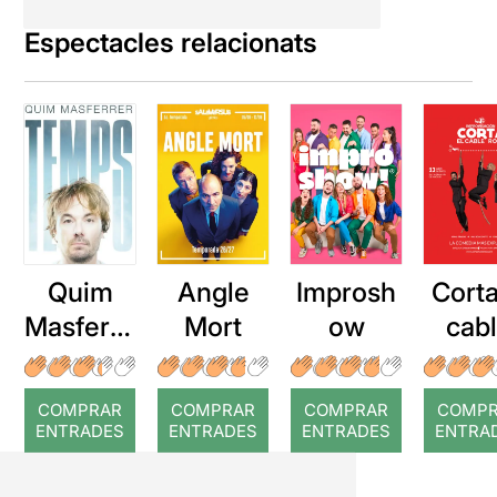
Espectacles relacionats
Quim
Angle
Improsh
Corta
Masferre
Mort
ow
cab
r: Temps
roj
COMPRAR
COMPRAR
COMPRAR
COMP
ENTRADES
ENTRADES
ENTRADES
ENTRA