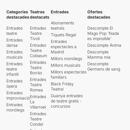
Categories
Teatres
Entrades
Ofertes
destacades
destacats
destacades
Abonaments
Entrades
Entrades
teatrals
Descompte El
teatre
Teatre
Mago Pop 'Nada
Tiquets Regal
Tívoli
es imposible'
Entrades
Entrades
dansa
Entrades
Descompte Ànima
espectacles a
Teatre
Entrades
Madrid
Descompte
Coliseum
musicals
Mamma mia
Millors monòlegs
Entrades
Entrades
Descompte
Millors musicals
Teatre
teatre
Germans de sang
Millors espectacles
Borràs
infantil
familiars
Entrades
Entrades
Black Friday
Teatre
òpera
Teatral
Romea
Entrades
Guanya entrades
Entrades
improvisació
de teatre gratis -
La
Entrades
concursos
Villarroel
monòlegs
Entrades
Teatre
Condal