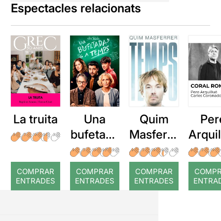
Espectacles relacionats
La truita
Una
Quim
Per
bufetada
Masferre
Arqui
a temps
r: Temps
: Cor
romp
COMPRAR
COMPRAR
COMPRAR
COMP
ENTRADES
ENTRADES
ENTRADES
ENTRA