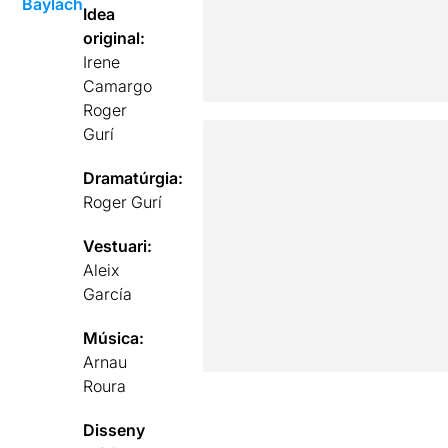
Baylach
Idea
original:
Irene
Camargo
Roger
Gurí
Dramatúrgia:
Roger Gurí
Vestuari:
Aleix
García
Música:
Arnau
Roura
Disseny