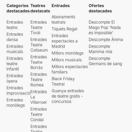
Categories
Teatres
Entrades
Ofertes
destacades
destacats
destacades
Abonaments
Entrades
Entrades
teatrals
Descompte El
teatre
Teatre
Mago Pop 'Nada
Tiquets Regal
Tívoli
es imposible'
Entrades
Entrades
dansa
Entrades
Descompte Ànima
espectacles a
Teatre
Entrades
Madrid
Descompte
Coliseum
musicals
Mamma mia
Millors monòlegs
Entrades
Entrades
Descompte
Millors musicals
Teatre
teatre
Germans de sang
Millors espectacles
Borràs
infantil
familiars
Entrades
Entrades
Black Friday
Teatre
òpera
Teatral
Romea
Entrades
Guanya entrades
Entrades
improvisació
de teatre gratis -
La
Entrades
concursos
Villarroel
monòlegs
Entrades
Teatre
Condal
Entrades
Teatre