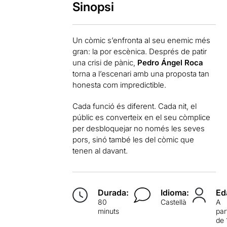
Sinopsi
Un còmic s’enfronta al seu enemic més
gran: la por escènica. Després de patir
una crisi de pànic,
Pedro Ángel Roca
torna a l’escenari amb una proposta tan
honesta com impredictible.
Cada funció és diferent. Cada nit, el
públic es converteix en el seu còmplice
per desbloquejar no només les seves
pors, sinó també les del còmic que
tenen al davant.
Durada:
Idioma:
Ed
80
Castellà
A
minuts
par
de 