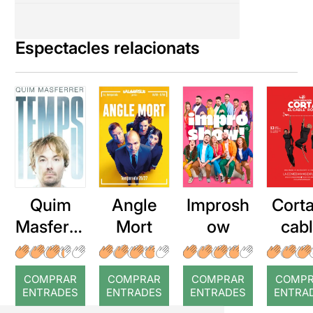
Espectacles relacionats
Quim
Angle
Improsh
Corta
Masferre
Mort
ow
cab
r: Temps
roj
COMPRAR
COMPRAR
COMPRAR
COMP
ENTRADES
ENTRADES
ENTRADES
ENTRA