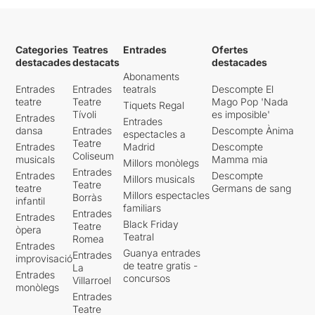
Categories
Teatres
Entrades
Ofertes
destacades
destacats
destacades
Abonaments
Entrades
Entrades
teatrals
Descompte El
teatre
Teatre
Mago Pop 'Nada
Tiquets Regal
Tívoli
es imposible'
Entrades
Entrades
dansa
Entrades
Descompte Ànima
espectacles a
Teatre
Entrades
Madrid
Descompte
Coliseum
musicals
Mamma mia
Millors monòlegs
Entrades
Entrades
Descompte
Millors musicals
Teatre
teatre
Germans de sang
Millors espectacles
Borràs
infantil
familiars
Entrades
Entrades
Black Friday
Teatre
òpera
Teatral
Romea
Entrades
Guanya entrades
Entrades
improvisació
de teatre gratis -
La
Entrades
concursos
Villarroel
monòlegs
Entrades
Teatre