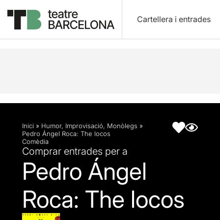
Cartellera i entrades
Descripció
Fitxa artística
Inici
»
Humor
,
Improvisació
,
Monòlegs
»
Pedro Ángel Roca: The locos
Comèdia
Comprar entrades per a
Pedro Ángel
Roca: The locos