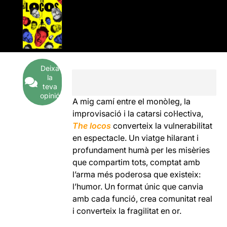
Deixa
la
teva
opinió
A mig camí entre el monòleg, la
improvisació i la catarsi col·lectiva,
The locos
converteix la vulnerabilitat
en espectacle. Un viatge hilarant i
profundament humà per les misèries
que compartim tots, comptat amb
l’arma més poderosa que existeix:
l’humor. Un format únic que canvia
amb cada funció, crea comunitat real
i converteix la fragilitat en or.