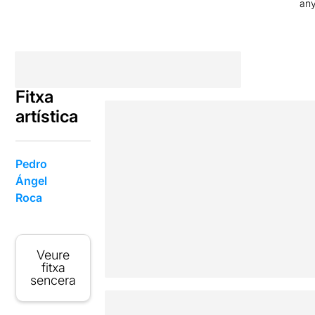
an
Fitxa
artística
Pedro
Ángel
Roca
Veure
fitxa
sencera