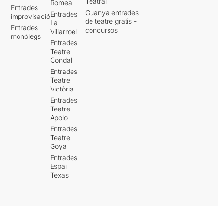
Teatral
Romea
Entrades
Guanya entrades
Entrades
improvisació
de teatre gratis -
La
Entrades
concursos
Villarroel
monòlegs
Entrades
Teatre
Condal
Entrades
Teatre
Victòria
Entrades
Teatre
Apolo
Entrades
Teatre
Goya
Entrades
Espai
Texas