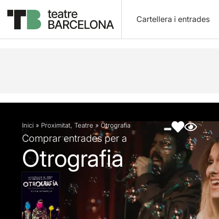
Cartellera i entrades
Descripció
Fitxa artística
Fotos i vídeos
Inici
»
Proximitat
,
Teatre
»
Otrografia
Comprar entrades per a
Otrografia