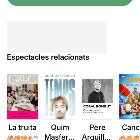
Espectacles relacionats
La truita
Quim
Pere
Canc
Masferre
Arquillué