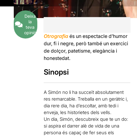
Deixa
la
teva
opinió
Otrografia
és un espectacle d’humor
dur, fi i negre, però també un exercici
de dolçor, patetisme, elegància i
honestedat.
Sinopsi
A Simón no li ha succeït absolutament
res remarcable. Treballa en un geràtric i,
dia rere dia, ha d’escoltar, amb tedi i
enveja, les historietes dels vells.
Un dia, Simón, descubreix que te un do:
si aspira el darrer alè de vida de una
persona és capaç de fer seus els