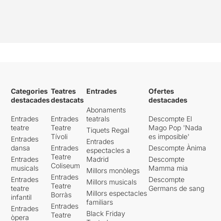
Categories
Teatres
Entrades
Ofertes
destacades
destacats
destacades
Abonaments
Entrades
Entrades
teatrals
Descompte El
teatre
Teatre
Mago Pop 'Nada
Tiquets Regal
Tívoli
es imposible'
Entrades
Entrades
dansa
Entrades
Descompte Ànima
espectacles a
Teatre
Entrades
Madrid
Descompte
Coliseum
musicals
Mamma mia
Millors monòlegs
Entrades
Entrades
Descompte
Millors musicals
Teatre
teatre
Germans de sang
Millors espectacles
Borràs
infantil
familiars
Entrades
Entrades
Black Friday
Teatre
òpera