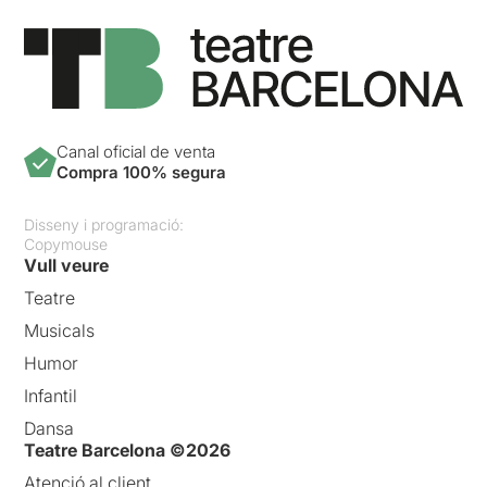
Canal oficial de venta
Compra 100% segura
Disseny i programació:
Copymouse
Vull veure
Teatre
Musicals
Humor
Infantil
Dansa
Teatre Barcelona ©2026
Atenció al client