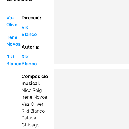
Vaz
Direcció:
Oliver
Riki
Blanco
Irene
Novoa
Autoria:
Riki
Riki
Blanco
Blanco
Composició
musical:
Nico Roig
Irene Novoa
Vaz Oliver
Riki Blanco
Paladar
Chicago