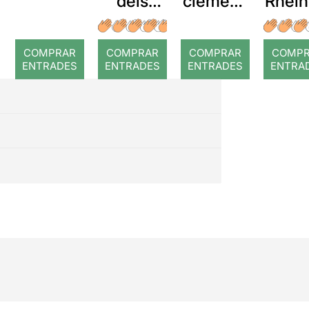
dels
clemenz
Rhein
Somnis
a di Tito
d
COMPRAR
COMPRAR
COMPRAR
COMP
ENTRADES
ENTRADES
ENTRADES
ENTRA