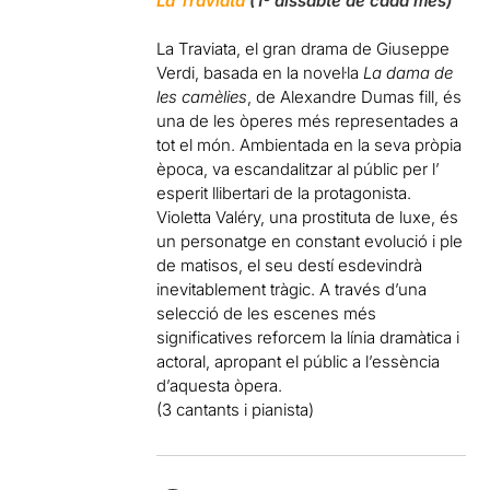
La Traviata
(1º dissabte de cada mes)
La Traviata, el gran drama de Giuseppe
Verdi, basada en la novel·la
La dama de
les camèlies
, de Alexandre Dumas fill, és
una de les òperes més representades a
tot el món. Ambientada en la seva pròpia
època, va escandalitzar al públic per l’
esperit llibertari de la protagonista.
Violetta Valéry, una prostituta de luxe, és
un personatge en constant evolució i ple
de matisos, el seu destí esdevindrà
inevitablement tràgic. A través d’una
selecció de les escenes més
significatives reforcem la línia dramàtica i
actoral, apropant el públic a l’essència
d’aquesta òpera.
(3 cantants i pianista)