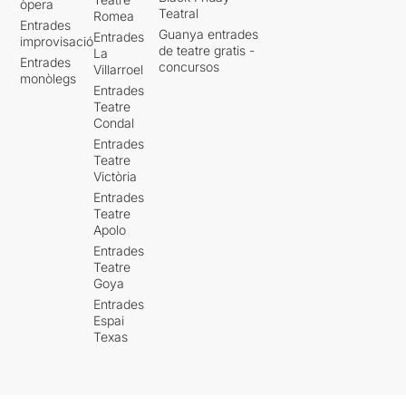
òpera
Teatral
Romea
Entrades
Guanya entrades
Entrades
improvisació
de teatre gratis -
La
Entrades
concursos
Villarroel
monòlegs
Entrades
Teatre
Condal
Entrades
Teatre
Victòria
Entrades
Teatre
Apolo
Entrades
Teatre
Goya
Entrades
Espai
Texas