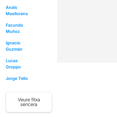
Anaïs
Masllorens
Facundo
Muñoz
Ignacio
Guzmán
Lucas
Groppo
Jorge Tello
Veure fitxa
sencera