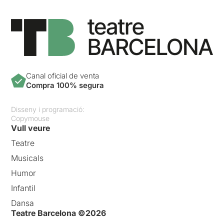
Canal oficial de venta
Compra 100% segura
Disseny i programació:
Copymouse
Vull veure
Teatre
Musicals
Humor
Infantil
Dansa
Teatre Barcelona ©2026