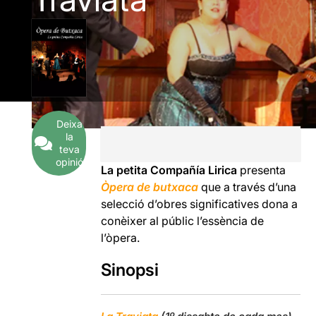
Deixa
la
teva
opinió
La petita Compañía Lirica
presenta
Òpera de butxaca
que a través d’una
selecció d’obres significatives dona a
conèixer al públic l’essència de
l’òpera.
Sinopsi