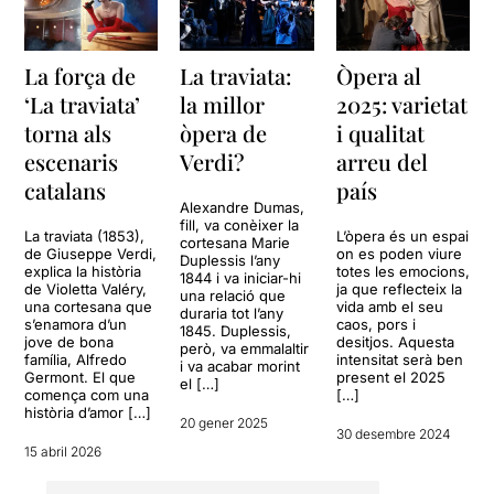
La força de
La traviata:
Òpera al
‘La traviata’
la millor
2025: varietat
torna als
òpera de
i qualitat
escenaris
Verdi?
arreu del
catalans
país
Alexandre Dumas,
fill, va conèixer la
La traviata (1853),
L’òpera és un espai
cortesana Marie
de Giuseppe Verdi,
on es poden viure
Duplessis l’any
explica la història
totes les emocions,
1844 i va iniciar-hi
de Violetta Valéry,
ja que reflecteix la
una relació que
una cortesana que
vida amb el seu
duraria tot l’any
s’enamora d’un
caos, pors i
1845. Duplessis,
jove de bona
desitjos. Aquesta
però, va emmalaltir
família, Alfredo
intensitat serà ben
i va acabar morint
Germont. El que
present el 2025
el […]
comença com una
[…]
història d’amor […]
20 gener 2025
30 desembre 2024
15 abril 2026