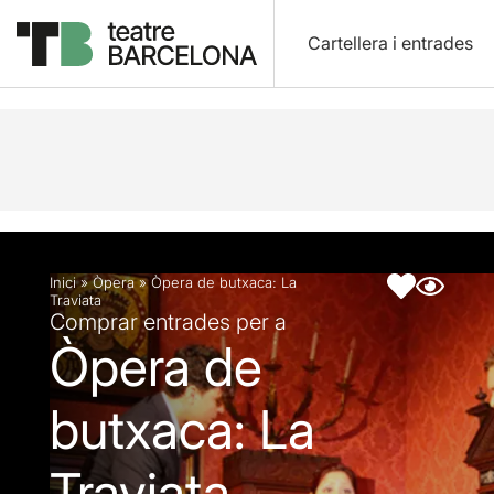
Cartellera i entrades
Descripció
Fitxa artística
Fotos i vídeos
Artic
Inici
»
Òpera
»
Òpera de butxaca: La
Traviata
Comprar entrades per a
Òpera de
butxaca: La
Traviata