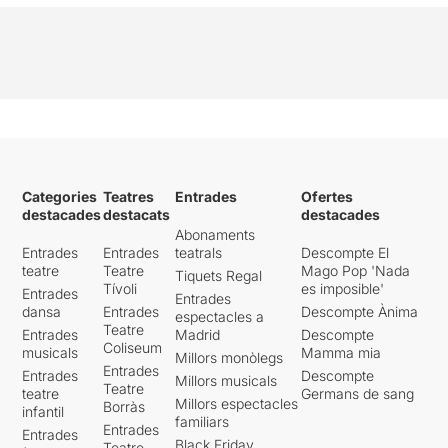
Categories
Teatres
Entrades
Ofertes
destacades
destacats
destacades
Abonaments
Entrades
Entrades
teatrals
Descompte El
teatre
Teatre
Mago Pop 'Nada
Tiquets Regal
Tívoli
es imposible'
Entrades
Entrades
dansa
Entrades
Descompte Ànima
espectacles a
Teatre
Entrades
Madrid
Descompte
Coliseum
musicals
Mamma mia
Millors monòlegs
Entrades
Entrades
Descompte
Millors musicals
Teatre
teatre
Germans de sang
Millors espectacles
Borràs
infantil
familiars
Entrades
Entrades
Black Friday
Teatre