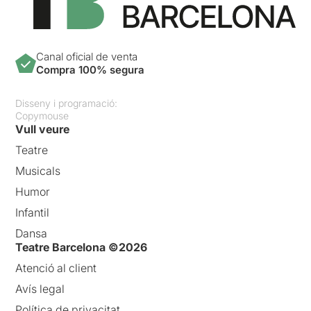
Canal oficial de venta
Compra 100% segura
Disseny i programació:
Copymouse
Vull veure
Teatre
Musicals
Humor
Infantil
Dansa
Teatre Barcelona ©2026
Atenció al client
Avís legal
Política de privacitat