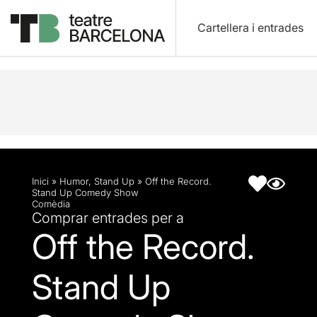
Cartellera i entrades
Descripció
Fitxa artística
Inici
»
Humor
,
Stand Up
»
Off the Record.
Stand Up Comedy Show
Comèdia
Comprar entrades per a
Off the Record.
Stand Up