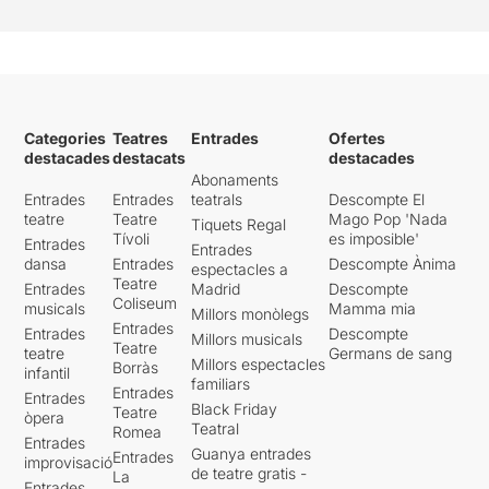
Categories
Teatres
Entrades
Ofertes
destacades
destacats
destacades
Abonaments
Entrades
Entrades
teatrals
Descompte El
teatre
Teatre
Mago Pop 'Nada
Tiquets Regal
Tívoli
es imposible'
Entrades
Entrades
dansa
Entrades
Descompte Ànima
espectacles a
Teatre
Entrades
Madrid
Descompte
Coliseum
musicals
Mamma mia
Millors monòlegs
Entrades
Entrades
Descompte
Millors musicals
Teatre
teatre
Germans de sang
Millors espectacles
Borràs
infantil
familiars
Entrades
Entrades
Black Friday
Teatre
òpera
Teatral
Romea
Entrades
Guanya entrades
Entrades
improvisació
de teatre gratis -
La
Entrades