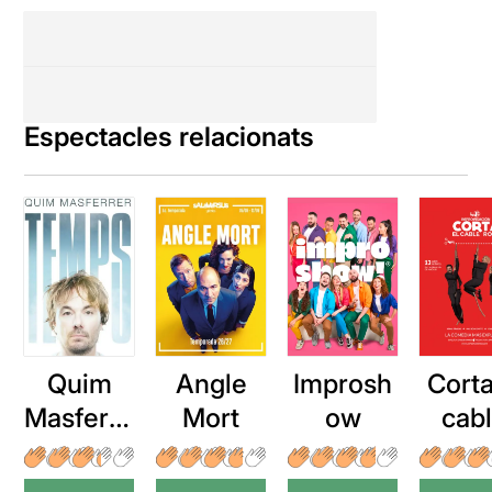
Espectacles relacionats
Quim
Angle
Improsh
Corta
Masferre
Mort
ow
cab
r: Temps
roj