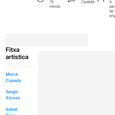
75
Castellà
A
minuts
par
de 
an
Fitxa
artística
Mercè
Copado
Sergio
Afonso
Isabel