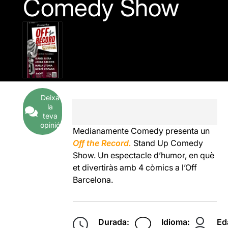
Comedy Show
Deixa
la
teva
opinió
Medianamente Comedy presenta un
Off the Record.
Stand Up Comedy
Show. Un espectacle d’humor, en què
et divertiràs amb 4 còmics a l’Off
Barcelona.
Durada:
Idioma:
Ed